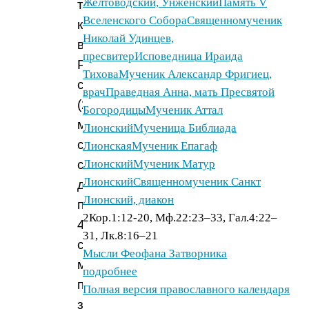
Желтоводский, Унженский
Память V
так
Вселенского Собора
Священномученик
как
Николай Удинцев,
вторая
пресвитер
Исповедница Ираида
Родительская
Тихова
Мученик Александр Фригиец,
суббота
врач
Праведная Анна, мать Пресвятой
(22
Богородицы
Мученик Аттал
марта)
Лионский
Мученица Библиада
совпадает
Лионская
Мученик Епагаф
с
Лионский
Мученик Матур
Лионский
Священномученик Санкт
днем
Лионский, диакон
празднования
2Кор.1:12-20, Мф.22:23–33, Гал.4:22–
40
31, Лк.8:16–21
севастийских
Мысли Феофана Затворника
мучеников,
подробнее
поэтому
Полная версия православного календаря
заупокойное