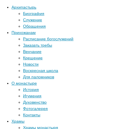
Архипастырь
Биография
Служение
Обращения
Прихожанам
Расписание богослужений
Заказать требы
Венчание
Крещение
Новости
Воскресная школа
Для паломников
О монастыре
История
Игумения
Духовенство
Фотогалерея
Контакты
Храмы
Храмы монастыря