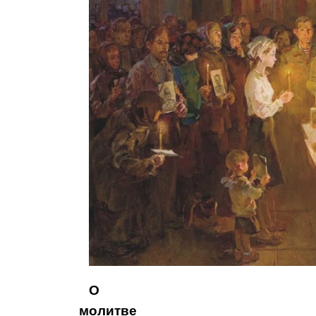
О
молитве