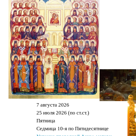
вторую,
третью
и
четвертую
субботы
Великого
поста.
7 августа 2026
25 июля 2026 (по ст.ст.)
Пятница
Седмица 10-я по Пятидесятнице