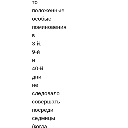
то
положенные
особые
поминовения
в
3‑й,
9‑й
и
40‑й
дни
не
следовало
совершать
посреди
седмицы
(когда