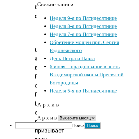
Свежие записи
богослужение
отменяется.
Неделя 9-я по Пятидесятнице
Неделя 8-я по Пятидесятнице
Неделя 7-я по Пятидесятнице
В
Обретение мощей прп. Сергия
целом
Радонежского
же
День Петра и Павла
6 июля – празднование в честь
в
Владимирской иконы Пресвятой
Родительские
Богородицы
субботы
Неделя 5-я по Пятидесятнице
Православная
Церковь
А р х и в
еще
А р х и в
раз
Поиск
призывает