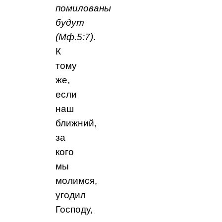
помилованы
будут
(Мф.5:7)
.
К
тому
же,
если
наш
ближний,
за
кого
мы
молимся,
угодил
Господу,