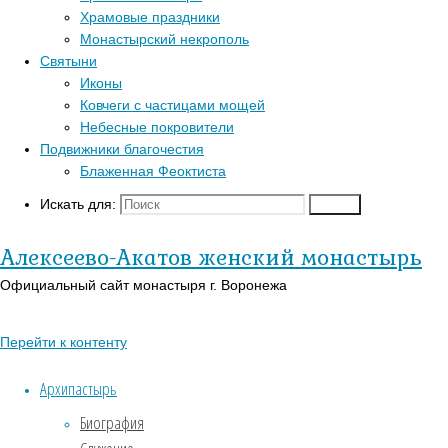
Главная
Храмовые праздники
Перейти к
страница
Монастырский некрополь
Популярные записи
верхней панели
Актуально
Святыни
Великопостная
Войти
Иконы
Блаженная Феоктиста
Родительская
Регистрация
Ковчеги с частицами мощей
Контакты
суббота
Православный
Небесные покровители
Для паломников
календарь на
Подвижники благочестия
История
сегодня
Блаженная Феоктиста
Заказать требы
В-
Искать для:
Поиск
Великопостная
Православии.рф
Святыни
Иконы
Алексеево-Акатов женский монастырь
Родительская
Страницы
Официальный сайт монастыря г. Воронежа
суббота
АУДИО
Перейти к контенту
«Господь Пастырь мой»
15.03.2025
Духовный кант «Матерь
Архипастырь
14.03.2025
Божия»
Биография
Во
Духовный кант «Слава Богу