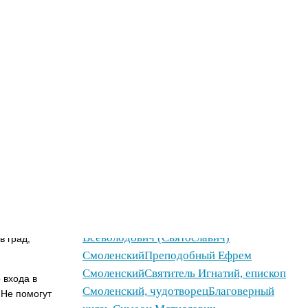
пресвитер
Великомученик Пантелеимон
кал Он при
целитель
Преподобный Герман
итвы к
лим
Аляскинский
Блаженный Николай
овенно
Кочанов, Новгородский, Христа ради
о, по-
юродивый
Святитель Иоасаф
а? Слезы
(Скрипицын), митрополит
ому что
Московский
Преподобная Анфиса
воих.
Мантинейская,
, без
игумения
Священномученик Иоанн
Соловьев, пресвитер
Святитель Антоний,
дет видимо
епископ Вологодский,
меняет ее на
Великопермский
Преподобный Аркадий
нных для
Дорогобужский
Благоверный князь Глеб
яжанию для
Всеволодович (Святославич)
в град,
Смоленский
Преподобный Ефрем
Смоленский
Святитель Игнатий, епископ
 входа в
Смоленский, чудотворец
Благоверный
 Не помогут