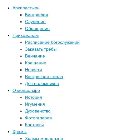
Архипастырь
Биография
Служение
Обращения
Прихожанам
Расписание богослужений
Заказать требы
Венчание
Крещение
Новости
Воскресная школа
Для паломников
О монастыре
История
Игумения
Духовенство
Фотогалерея
Контакты
Храмы
Главная стра
Храмы монастыря