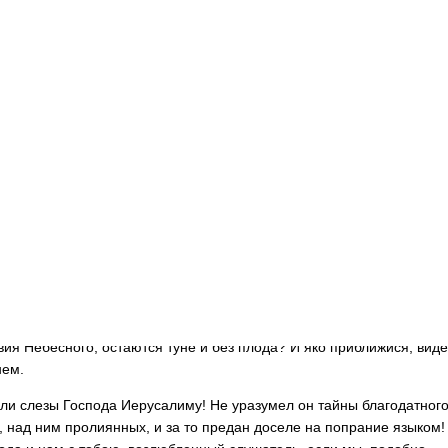
лучая указывается нам в Евангелии, когда плакал Господь наш: пла
а Своего Лазаря; будет плакать в саду Гефсиманском, во время мол
имо идет чаша страданий; и плачет ныне — при взгляде на Иеруса
. Слезы Гефсиманские так высоки и таинственны, что о них дерзн
седовать ко всем; и слезы Вифанские не без таинства, ибо, для чег
лакать у гроба того, кто в эту же минуту имел быть вы­зван из гроб
ерусалимские — просты ясны: Господь плачет о Иерусалиме, пот
не разумеет времени своего посещения, не плачет сам о грехах с
о наши слезы, возлюбленный слушатель; ибо они пролиты Господом
не об одном Иерусалиме, а и о нас с тобою, грешниках сущих!
плачет и доселе о каждом грешнике. Ибо как не плакать, когда он и
з коей нет возврата, и, имея в руках сво­их жизнь вечную, безумно 
ение? Как не плакать о грешнике, когда столько средств, употребле
 его с Богом, для возвращения ему прав на рай потерянный, к ст
вия Небесного, остаются туне и без плода? И яко приближися, виде
нем.
ли слезы Господа Иерусалиму! Не уразумел он тайны благодатного
з, над ним пролиянных, и за то предан доселе на попрание языком!