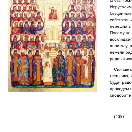
слезы Госп
Иерусалимл
безценными
собствен­н
перешла в 
Посему не 
восклицает
апостолу, р
нежели рад
радоватися
Сия свят
грешника, 
будет радо
проведем в 
сподобит н
(439)