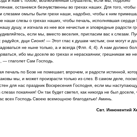
ода и нам с тобою, возлюбленный слушатель, если мы, подобно
янам, останемся безчувственны во грехах наших. Для того, чтобы
 слезами омыты были грехи наши, надобно, чтобы к ним примеша
ые наши слезы о грехах наших, чтобы печаль, исполнявшая сердце Г
нашу душу, и изгнала из нее все нечистые и зловредные радости г
удивляйтесь, если мы, вместо веселия, пригласим вас к слезам. Пу
: радуйся, дщи Сионя! — Этот глас к душам чистым; они могут и до
адо­ваться не ныне только, а и всегда (Флп. 4; 4). А нам должно бо
оваться, ибо мы доселе во грехах и нераскаянии; грешникам же не
, — глаголет Сам Господь.
ая печаль по Бозе не помешает, впрочем, и радости истинной, кото
каковы мы, и может произрасти только из слез. В самом деле, посмо
стен для нас праздник Воскре­сения Господня, если мы наступаю
слезах покая­ния! Он так будет светел, как никогда не был доселе, 
ас всех Господь Своею всемощною благодатью! Аминь.
Свт. Иннокентий Х