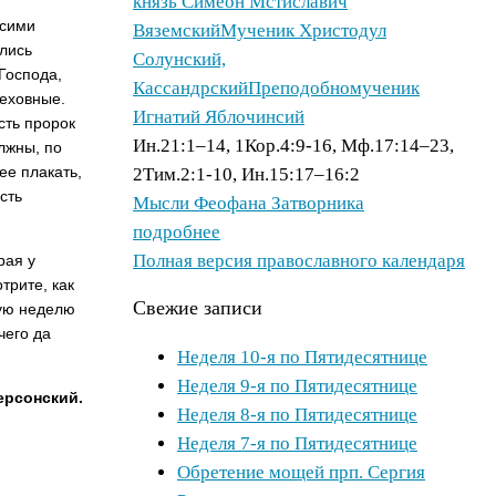
князь Симеон Мстиславич
 сими
Вяземский
Мученик Христодул
лись
Солунский,
ос­пода,
Кассандрский
Преподобномученик
реховные.
Игнатий Яблочинсий
сть пророк
Ин.21:1–14, 1Кор.4:9-16, Мф.17:14–23,
лжны, по
лее плакать,
2Тим.2:1-10, Ин.15:17–16:2
сть
Мысли Феофана Затворника
подробнее
Полная версия православного календаря
рая у
трите, как
Свежие записи
щую неделю
чего да
Неделя 10-я по Пятидесятнице
Неделя 9-я по Пятидесятнице
ерсонский.
Неделя 8-я по Пятидесятнице
Неделя 7-я по Пятидесятнице
Обретение мощей прп. Сергия