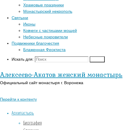
Перейти к верхне
Храмовые праздники
Популярные записи
Духо
Монастырский некрополь
Войти
Святыни
Регистрация
Блаженная Феоктиста
Иконы
Православный кал
Контакты
Исполняе
Ковчеги с частицами мощей
В-Православии.р
Для паломников
Небесные покровители
Подвижники благочестия
История
Блаженная Феоктиста
Заказать требы
Святыни
Искать для:
Поиск
Иконы
Алексеево-Акатов женский монастырь
Страницы
Официальный сайт монастыря г. Воронежа
АУДИО
«Господь Пастырь мой»
Перейти к контенту
Духовный кант «Матерь
Архипастырь
Божия»
Биография
Духовный кант «Слава Богу
за все…»