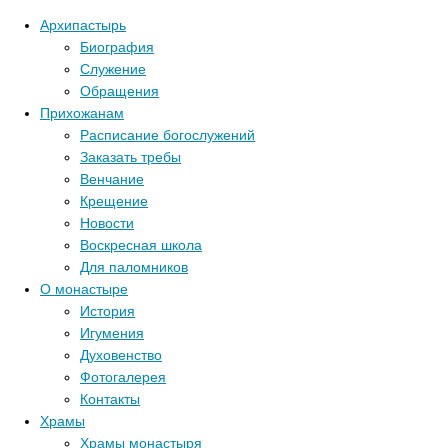
Архипастырь
Биография
Служение
Обращения
Прихожанам
Расписание богослужений
Заказать требы
Венчание
Крещение
Новости
Воскресная школа
Для паломников
О монастыре
История
Игумения
Духовенство
Фотогалерея
Контакты
Храмы
Храмы монастыря