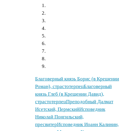
Благоверный князь Борис (в Крещении
Роман), страстотерпец
Благоверный
князь Глеб (в Крещении Давид),
страстотерпец
Преподобный Далмат
Исетский, Пермский
Исповедник
Николай Понгильский,
пресвитер
Исповедник Иоанн Калинин,