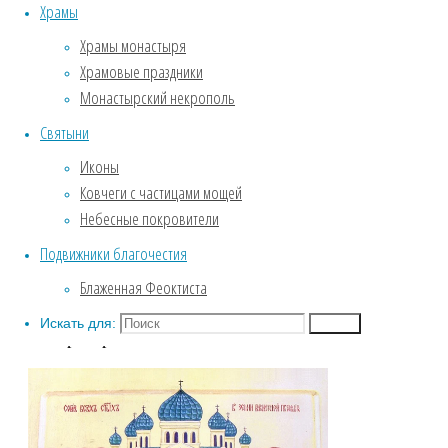
Обитель глазами Игумении
Храмы
Click
to
Службы Великого поста.
Храмы монастыря
share
Пассия .
Храмовые праздники
on
Крещение
Монастырский некрополь
Google+
Собор Воронежских святых
(Opens
Святыни
ФОТОГАЛЕРЕЯ
in
Введенский храм
new
Иконы
window)
Зима. Обитель под снежным
Ковчеги с частицами мощей
покровом.
Небесные покровители
Фотозарисовки из жизни
Подвижники благочестия
обители
Блаженная Феоктиста
Биография
Искать для:
Поиск
Собор Воронежских святых