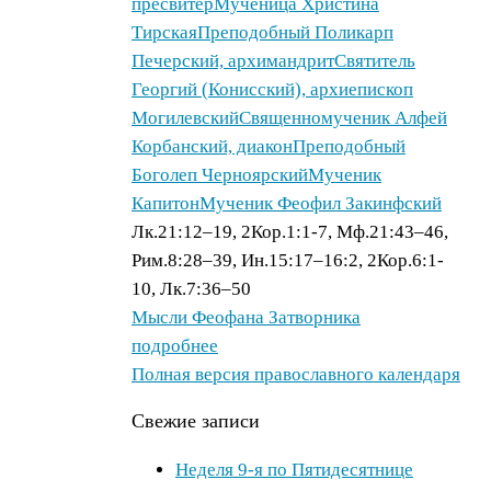
пресвитер
Мученица Христина
Тирская
Преподобный Поликарп
Печерский, архимандрит
Святитель
Георгий (Конисский), архиепископ
Могилевский
Священномученик Алфей
Корбанский, диакон
Преподобный
Боголеп Черноярский
Мученик
Капитон
Мученик Феофил Закинфский
Лк.21:12–19, 2Кор.1:1-7, Мф.21:43–46,
Рим.8:28–39, Ин.15:17–16:2, 2Кор.6:1-
10, Лк.7:36–50
Мысли Феофана Затворника
подробнее
Полная версия православного календаря
Свежие записи
Неделя 9-я по Пятидесятнице