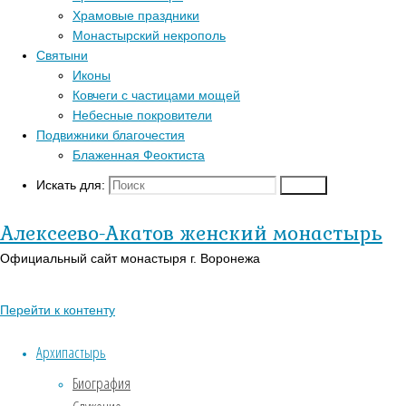
Главная
Храмовые праздники
Перейти к
страница
Монастырский некрополь
Популярные записи
верхней панели
ВИДЕО
ВИДЕО
Святыни
Войти
Иконы
Блаженная Феоктиста
Регистрация
Ковчеги с частицами мощей
Контакты
(407)
Православный
Небесные покровители
Для паломников
календарь на
Подвижники благочестия
История
Поделиться:
сегодня
Блаженная Феоктиста
Заказать требы
В-
Искать для:
Поиск
Православии.рф
Святыни
Иконы
Нажмите,
Алексеево-Акатов женский монастырь
чтобы
Страницы
Официальный сайт монастыря г. Воронежа
распечатать
(Opens
АУДИО
in
Перейти к контенту
new
«Господь Пастырь мой»
window)
Духовный кант «Матерь
Архипастырь
Поделитесь
Божия»
Биография
в
Духовный кант «Слава Богу
Twitter