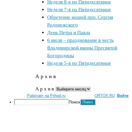
Неделя 8-я по Пятидесятнице
Неделя 7-я по Пятидесятнице
Обретение мощей прп. Сергия
Радонежского
День Петра и Павла
6 июля – празднование в честь
Владимирской иконы Пресвятой
Богородицы
Неделя 5-я по Пятидесятнице
А р х и в
А р х и в
Работает на Prihod.ru
при поддержке
ORTOX.RU
[
Войти
]
Поиск