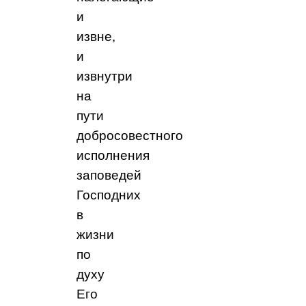
и
извне,
и
извнутри
на
пути
добросовестного
исполнения
заповедей
Господних
в
жизни
по
духу
Его