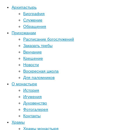
Архипастырь
Биография
Служение
Обращения
Прихожанам
Расписание богослужений
Заказать требы
Венчание
Крещение
Новости
Воскресная школа
Для паломников
О монастыре
История
Игумения
Духовенство
Фотогалерея
Контакты
Храмы
Храмы монастыря