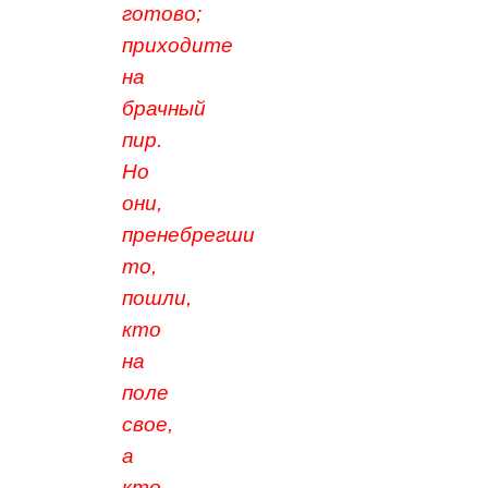
готово;
приходите
на
брачный
пир.
Но
они,
пренебрегши
то,
пошли,
кто
на
поле
свое,
а
кто