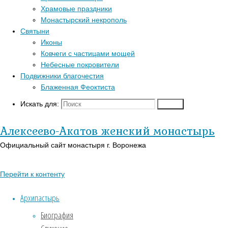
Главная
Храмовые праздники
Перейти к
страница
Монастырский некрополь
Популярные записи
верхней панели
Актуально
Святыни
Неделя
Войти
Иконы
Блаженная Феоктиста
14-
Регистрация
Ковчеги с частицами мощей
Контакты
я
Православный
Небесные покровители
по
Для паломников
календарь на
Подвижники благочестия
Пятидесятнице
История
сегодня
Блаженная Феоктиста
Заказать требы
В-
Искать для:
Поиск
Неделя
Православии.рф
Святыни
Иконы
Алексеево-Акатов женский монастырь
14-
Страницы
Официальный сайт монастыря г. Воронежа
я
АУДИО
Перейти к контенту
по
«Господь Пастырь мой»
Духовный кант «Матерь
Архипастырь
Пятидесятнице
Божия»
Биография
Духовный кант «Слава Богу