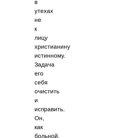
в
утехах
не
к
лицу
христианину
истинному.
Задача
его
себя
очистить
и
исправить.
Он,
как
больной,