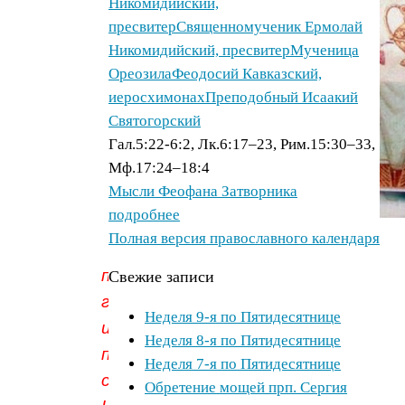
Никомидийский,
пресвитер
Священномученик Ермолай
Никомидийский, пресвитер
Мученица
Ореозила
Феодосий Кавказский,
иеросхимонах
Преподобный Исаакий
Святогорский
Гал.5:22-6:2, Лк.6:17–23, Рим.15:30–33,
Мф.17:24–18:4
Мысли Феофана Затворника
подробнее
Полная версия православного календаря
Иисус,
продолжая
Свежие записи
говорить
Неделя 9-я по Пятидесятнице
им
Неделя 8-я по Пятидесятнице
притчами,
Неделя 7-я по Пятидесятнице
сказал:
Обретение мощей прп. Сергия