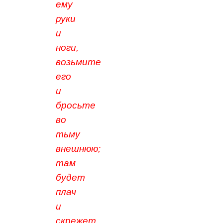
ему
руки
и
ноги,
возьмите
его
и
бросьте
во
тьму
внешнюю;
там
будет
плач
и
скрежет