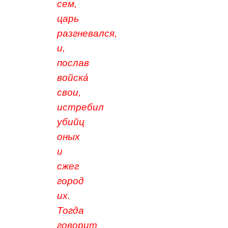
сем,
царь
разгневался,
и,
послав
войска́
свои,
истребил
убийц
оных
и
сжег
город
их.
Тогда
говорит