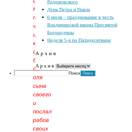
Царство
Радонежского
Небесное
День Петра и Павла
подобно
6 июля – празднование в честь
Владимирской иконы Пресвятой
человеку
Богородицы
царю,
Неделя 5-я по Пятидесятнице
который
сделал
А р х и в
брачный
А р х и в
пир
Поиск
для
сына
своего
и
послал
рабов
своих