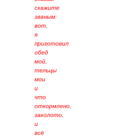
скажите
званым:
вот,
я
приготовил
обед
мой,
тельцы
мои
и
что
откормлено,
заколото,
и
всё