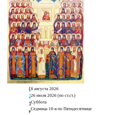
чтения:
Воскресное
с
притчей
о
брачном
пире
(
Мф.22:1–
14,
зач.
89
),
новолетию
(
Лк.4:16–
8 августа 2026
26 июля 2026 (по ст.ст.)
22
,
зач.
Суббота
13)
Седмица 10-я по Пятидесятнице
и