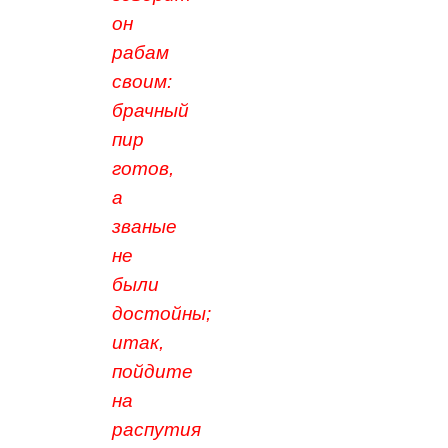
он
рабам
своим:
брачный
пир
готов,
а
званые
не
были
достойны;
итак,
пойдите
на
распутия