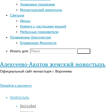
Главная
Храмовые праздники
Перейти к
страница
Монастырский некрополь
Популярные записи
верхней панели
Крещение
Крещение
Святыни
Войти
Иконы
Блаженная Феоктиста
Регистрация
Ковчеги с частицами мощей
Контакты
Таинство
Православный
Небесные покровители
Для паломников
Крещения
календарь на
Подвижники благочестия
История
сегодня
Блаженная Феоктиста
совершается
Заказать требы
В-
в
Искать для:
Поиск
Православии.рф
Святыни
Введенском
Иконы
Алексеево-Акатов женский монастырь
храме
Страницы
Официальный сайт монастыря г. Воронежа
монастыря
по
АУДИО
Перейти к контенту
вторникам
«Господь Пастырь мой»
и
Духовный кант «Матерь
Архипастырь
субботам
Божия»
Биография
Духовный кант «Слава Богу
(в