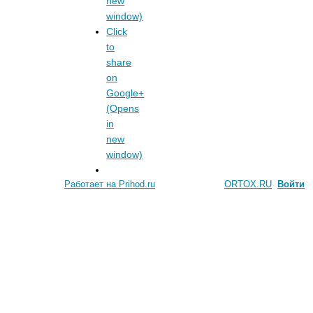
new
window)
Click
to
share
on
Google+
(Opens
in
new
window)
Работает на Prihod.ru
при поддержке
ORTOX.RU
[
Войти
]