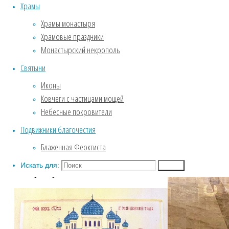
Обитель глазами Игумении
Храмы
Службы Великого поста.
Храмы монастыря
Пассия .
Храмовые праздники
Крещение
Монастырский некрополь
Собор Воронежских святых
Святыни
ФОТОГАЛЕРЕЯ
Введенский храм
Иконы
Зима. Обитель под снежным
Ковчеги с частицами мощей
покровом.
Небесные покровители
Фотозарисовки из жизни
Подвижники благочестия
обители
Блаженная Феоктиста
Биография
Искать для:
Поиск
Собор Воронежских святых