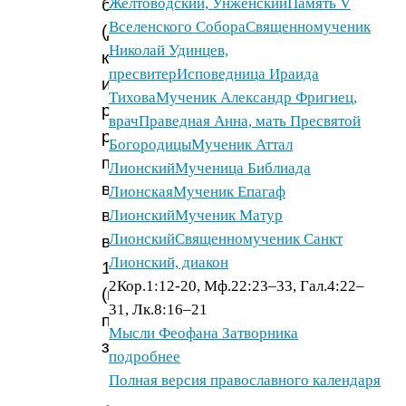
Желтоводский, Унженский
Память V
беседа
Вселенского Собора
Священномученик
(для
Николай Удинцев,
крестных
пресвитер
Исповедница Ираида
и
Тихова
Мученик Александр Фригиец,
родных
врач
Праведная Анна, мать Пресвятой
родителей)
Богородицы
Мученик Аттал
проводится
Лионский
Мученица Библиада
в
Лионская
Мученик Епагаф
воскресенье
Лионский
Мученик Матур
Лионский
Священномученик Санкт
в
Лионский, диакон
11:00
2Кор.1:12-20, Мф.22:23–33, Гал.4:22–
(по
31, Лк.8:16–21
предварительной
Мысли Феофана Затворника
записи).
подробнее
Полная версия православного календаря
Вторая