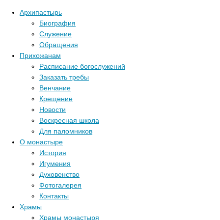
Архипастырь
Биография
Служение
Обращения
Прихожанам
Расписание богослужений
Заказать требы
Венчание
Крещение
Новости
Воскресная школа
Для паломников
О монастыре
История
Игумения
Духовенство
Фотогалерея
Контакты
Храмы
Храмы монастыря