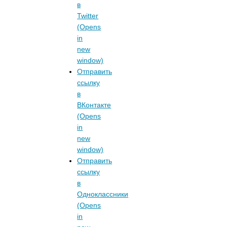
в
Twitter
(Opens
in
new
window)
Отправить
ссылку
в
ВКонтакте
(Opens
in
new
window)
Отправить
ссылку
в
Одноклассники
(Opens
in