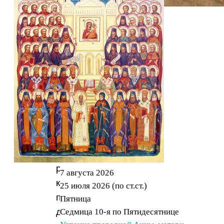
Для
совершения
таинства
необходимо:
Крестным
и
родным
родителям
7 августа 2026
крещаемого
25 июля 2026 (по ст.ст.)
пройти
Пятница
две
Седмица 10-я по Пятидесятнице