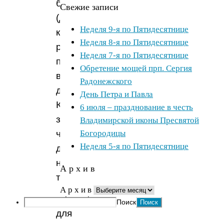
беседа
Свежие записи
(для
Неделя 9-я по Пятидесятнице
крестных
Неделя 8-я по Пятидесятнице
родителей)
Неделя 7-я по Пятидесятнице
проводится
Обретение мощей прп. Сергия
в
Радонежского
день
День Петра и Павла
Крещения
6 июля – празднование в честь
за
Владимирской иконы Пресвятой
Богородицы
час
Неделя 5-я по Пятидесятнице
до
начала
А р х и в
таинства.
А р х и в
Телефон
Поиск
для