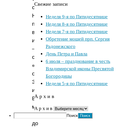
Свежие записи
способности.
На
Неделя 9-я по Пятидесятнице
протяжении
Неделя 8-я по Пятидесятнице
Неделя 7-я по Пятидесятнице
всей
Обретение мощей прп. Сергия
истории
Радонежского
—
День Петра и Павла
от
6 июля – празднование в честь
«Слова
Владимирской иконы Пресвятой
о
Богородицы
Законе
Неделя 5-я по Пятидесятнице
и
А р х и в
Благодати»
митрополита
А р х и в
Илариона
Поиск
до