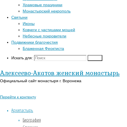
Главная
Храмовые праздники
Перейти к
страница
Монастырский некрополь
Популярные записи
верхней панели
Актуально
Святыни
Обращение
Войти
Иконы
Блаженная Феоктиста
митрополита
Регистрация
Ковчеги с частицами мощей
Контакты
Воронежского
Православный
Небесные покровители
и
Для паломников
календарь на
Подвижники благочестия
Лискинского
История
сегодня
Блаженная Феоктиста
Леонтия
Заказать требы
В-
в
Искать для:
Поиск
Обращение
Православии.рф
Святыни
День
Иконы
православной
Алексеево-Акатов женский монастырь
митрополита
книги
Страницы
Официальный сайт монастыря г. Воронежа
Воронежского
АУДИО
Перейти к контенту
и
«Господь Пастырь мой»
Духовный кант «Матерь
Архипастырь
Лискинского
Божия»
Биография
Леонтия
Духовный кант «Слава Богу