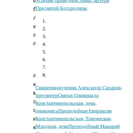
истории,
Успение праведной Анны, матери
Пресвятой Богородицы
богослужебная
литература
и
православная
публицистика.
К
православной
книге
Священномученик Александр Сахаров,
можно
пресвитер
Святая Олимпиада
смело
Константинопольская, дева,
отнести
диакониса
Преподобная Евпраксия
и
Константинопольская, Тавеннская,
Младшая, дева
Преподобный Макарий
классические