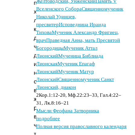
Желтоводский, Унженский
Память V
произведения
Вселенского Собора
Священномученик
художественной
Николай Удинцев,
литературы,
пресвитер
Исповедница Ираида
которые
Тихова
Мученик Александр Фригиец,
дают
врач
Праведная Анна, мать Пресвятой
человеку
Богородицы
Мученик Аттал
духовные
Лионский
Мученица Библиада
и
Лионская
Мученик Епагаф
Лионский
Мученик Матур
нравственные
Лионский
Священномученик Санкт
ориентиры
Лионский, диакон
в
2Кор.1:12-20, Мф.22:23–33, Гал.4:22–
жизни,
31, Лк.8:16–21
развивают
Мысли Феофана Затворника
в
подробнее
человеке
Полная версия православного календаря
творческие