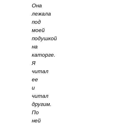
Она
лежала
под
моей
подушкой
на
каторге.
Я
читал
ее
и
читал
другим.
По
ней