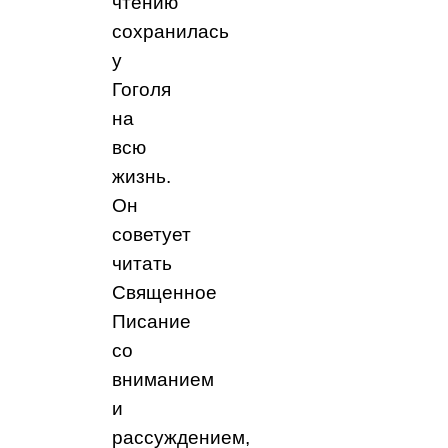
чтению
сохранилась
у
Гоголя
на
всю
жизнь.
Он
советует
читать
Священное
Писание
со
вниманием
и
рассуждением,