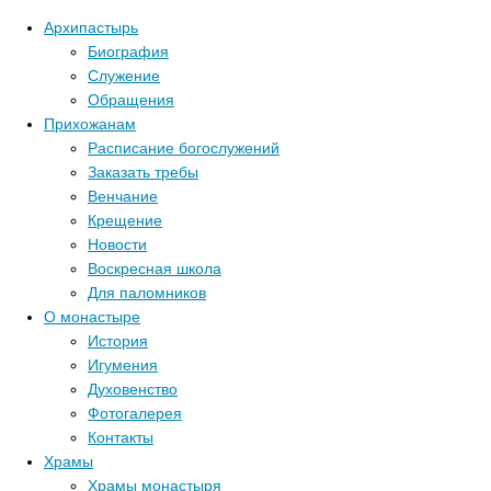
Архипастырь
Биография
Служение
Обращения
Прихожанам
Расписание богослужений
Заказать требы
Венчание
Крещение
Новости
Воскресная школа
Для паломников
О монастыре
История
Игумения
Духовенство
Фотогалерея
Контакты
Храмы
Храмы монастыря