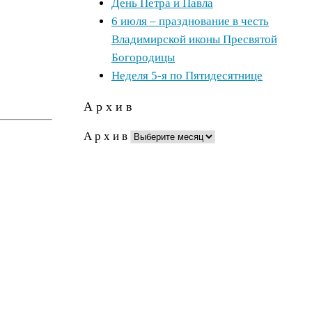
День Петра и Павла
6 июля – празднование в честь
Владимирской иконы Пресвятой
Богородицы
Неделя 5-я по Пятидесятнице
А р х и в
А р х и в