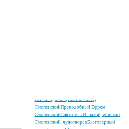
пресвитер
Великомученик Пантелеимон
целитель
Преподобный Герман
Аляскинский
Блаженный Николай
Кочанов, Новгородский, Христа ради
юродивый
Святитель Иоасаф
(Скрипицын), митрополит
Московский
Преподобная Анфиса
Мантинейская,
игумения
Священномученик Иоанн
Соловьев, пресвитер
Святитель Антоний,
епископ Вологодский,
Великопермский
Преподобный Аркадий
Дорогобужский
Благоверный князь Глеб
Всеволодович (Святославич)
Смоленский
Преподобный Ефрем
Смоленский
Святитель Игнатий, епископ
Смоленский, чудотворец
Благоверный