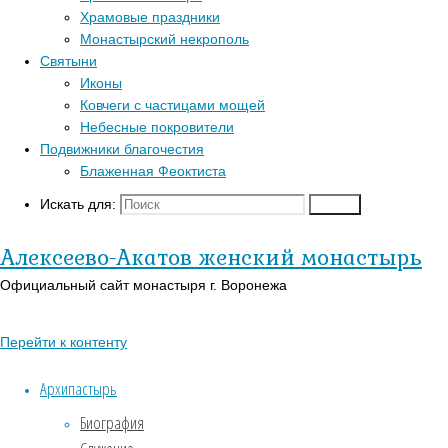
Перейти к верхне
Храмовые праздники
Популярные записи
Духо
Монастырский некрополь
Войти
Святыни
Регистрация
Блаженная Феоктиста
Иконы
Православный кал
Контакты
Ковчеги с частицами мощей
В-Православии.р
Для паломников
Небесные покровители
Подвижники благочестия
История
Блаженная Феоктиста
Заказать требы
Святыни
Искать для:
Поиск
Иконы
Алексеево-Акатов женский монастырь
Страницы
Официальный сайт монастыря г. Воронежа
АУДИО
«Господь Пастырь мой»
Перейти к контенту
Духовный кант «Матерь
Архипастырь
Божия»
Биография
Духовный кант «Слава Богу
за все…»