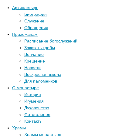
Архипастырь
Биография
Служение
Обращения
Прихожанам
Расписание богослужений
Заказать требы
Венчание
Крещение
Новости
Воскресная школа
Для паломников
О монастыре
История
Игумения
Духовенство
Фотогалерея
Контакты
Храмы
Главная стра
Храмы монастыря