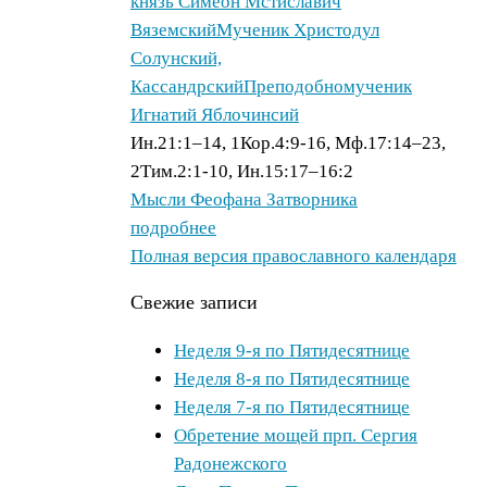
князь Симеон Мстиславич
Вяземский
Мученик Христодул
Солунский,
Кассандрский
Преподобномученик
Игнатий Яблочинсий
Ин.21:1–14, 1Кор.4:9-16, Мф.17:14–23,
2Тим.2:1-10, Ин.15:17–16:2
Мысли Феофана Затворника
подробнее
Полная версия православного календаря
Свежие записи
Неделя 9-я по Пятидесятнице
Неделя 8-я по Пятидесятнице
Неделя 7-я по Пятидесятнице
Обретение мощей прп. Сергия
Радонежского