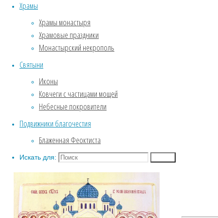
Храмы
Службы Великого поста.
Храмы монастыря
Пассия .
Храмовые праздники
Крещение
Монастырский некрополь
Собор Воронежских святых
ФОТОГАЛЕРЕЯ
Святыни
Введенский храм
Иконы
Зима. Обитель под снежным
Ковчеги с частицами мощей
покровом.
Небесные покровители
Фотозарисовки из жизни
Подвижники благочестия
обители
Биография
Блаженная Феоктиста
Собор Воронежских святых
Искать для:
Поиск