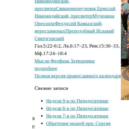
Никомидийский,
пресвитер
Священномученик Ермолай
Никомидийский, пресвитер
Мученица
Ореозила
Феодосий Кавказский,
иеросхимонах
Преподобный Исаакий
Святогорский
Гал.5:22-6:2, Лк.6:17–23, Рим.15:30–33,
Мф.17:24–18:4
Мысли Феофана Затворника
подробнее
Полная версия православного календаря
Свежие записи
Неделя 9-я по Пятидесятнице
Неделя 8-я по Пятидесятнице
Введенский
Неделя 7-я по Пятидесятнице
храм
Обретение мощей прп. Сергия
приписан