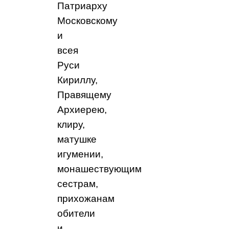
Патриарху
Московскому
и
всея
Руси
Кириллу,
Правящему
Архиерею,
клиру,
матушке
игумении,
монашествующим
сестрам,
прихожанам
обители
и