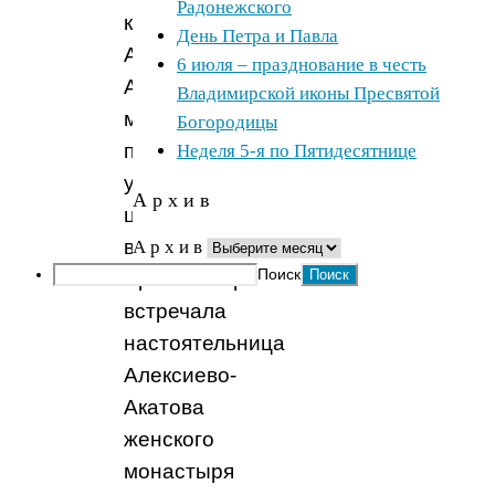
Радонежского
к
День Петра и Павла
Алексиево-
6 июля – празднование в честь
Акатову
Владимирской иконы Пресвятой
монастырю,
Богородицы
поэтому
Неделя 5-я по Пятидесятнице
у
А р х и в
церковных
врат
А р х и в
Поиск
Архипастыря
встречала
настоятельница
Алексиево-
Акатова
женского
монастыря