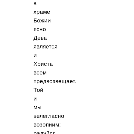
в
храме
Божии
ясно
Дева
является
и
Христа
всем
предвозвещает.
Той
и
мы
велегласно
возопиим:
радуйся,