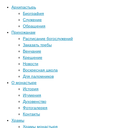
Архипастырь
Биография
Служение
Обращения
Прихожанам
Расписание богослужений
Заказать требы
Венчание
Крещение
Новости
Воскресная школа
Для паломников
О монастыре
История
Игумения
Духовенство
Фотогалерея
Контакты
Храмы
Храмы монастыря