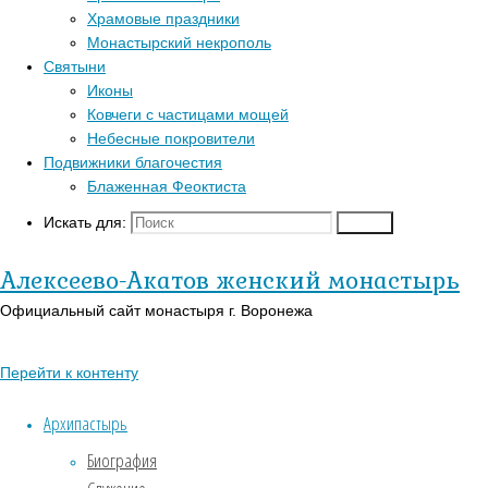
Главная
Храмовые праздники
Перейти к
страница
Монастырский некрополь
Популярные записи
верхней панели
Митрополит
Актуально
Святыни
Митрополит
Войти
Иконы
Блаженная Феоктиста
Леонтий
Леонтий
Регистрация
Ковчеги с частицами мощей
Контакты
возглавил
Православный
Небесные покровители
возглавил
богослужение
Для паломников
календарь на
Подвижники благочестия
во
История
сегодня
Блаженная Феоктиста
богослужение
Введенском
Заказать требы
В-
храме
Искать для:
Поиск
Православии.рф
Святыни
во
Иконы
Алексеево-Акатов женский монастырь
Введенском
Страницы
Официальный сайт монастыря г. Воронежа
храме
АУДИО
Перейти к контенту
«Господь Пастырь мой»
05.12.2025
Духовный кант «Матерь
Архипастырь
05.12.2025
Божия»
Биография
Духовный кант «Слава Богу
Правящий