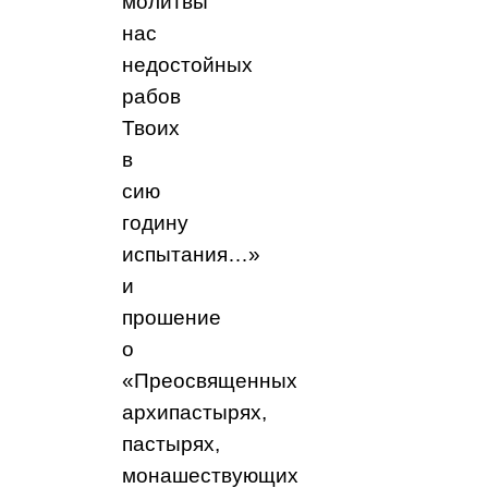
молитвы
нас
недостойных
рабов
Твоих
в
сию
годину
испытания…»
и
прошение
о
«Преосвященных
архипастырях,
пастырях,
монашествующих