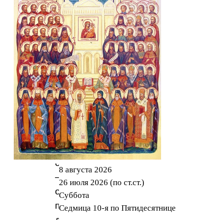
трехлетнюю
Деву
Марию
в
Иерусалимский
Храм.
Так
родители
Богородицы
исполнили
свой
обет
8 августа 2026
—
26 июля 2026 (по ст.ст.)
обещание
Суббота
посвятить
Седмица 10-я по Пятидесятнице
долгожданную