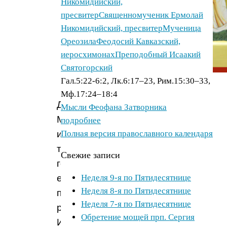
Никомидийский,
пресвитер
Священномученик Ермолай
Никомидийский, пресвитер
Мученица
Ореозила
Феодосий Кавказский,
иеросхимонах
Преподобный Исаакий
Святогорский
Гал.5:22-6:2, Лк.6:17–23, Рим.15:30–33,
Когда
Мф.17:24–18:4
Деве
Мысли Феофана Затворника
Марии
подробнее
исполнилось
Полная версия православного календаря
три
Свежие записи
года,
ее
Неделя 9-я по Пятидесятнице
Неделя 8-я по Пятидесятнице
праведные
Неделя 7-я по Пятидесятнице
родители
Обретение мощей прп. Сергия
Иоаким