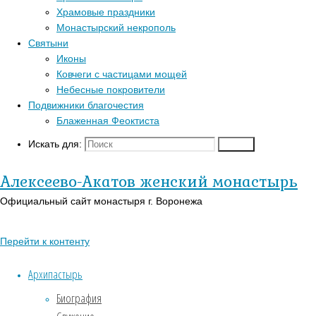
Главная
Храмовые праздники
Перейти к
страница
Монастырский некрополь
Популярные записи
верхней панели
Актуально
Святыни
Введение
Войти
Иконы
Блаженная Феоктиста
во
Регистрация
Ковчеги с частицами мощей
Контакты
храм
Православный
Небесные покровители
Пресвятой
Для паломников
календарь на
Подвижники благочестия
Богородицы
История
сегодня
Блаженная Феоктиста
Заказать требы
В-
Искать для:
Поиск
Введение
Православии.рф
Святыни
Иконы
Алексеево-Акатов женский монастырь
во
Страницы
Официальный сайт монастыря г. Воронежа
храм
АУДИО
Перейти к контенту
Пресвятой
«Господь Пастырь мой»
Духовный кант «Матерь
Архипастырь
Богородицы
Божия»
Биография
Духовный кант «Слава Богу