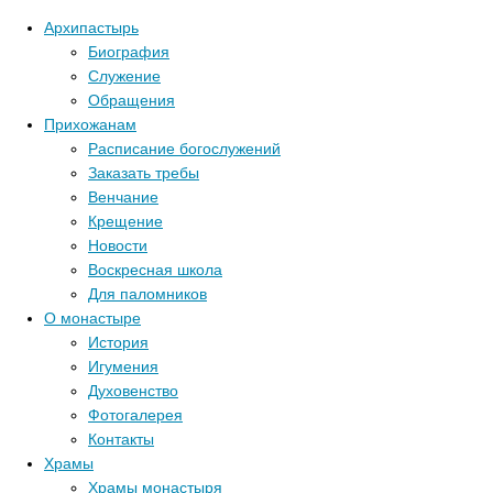
Архипастырь
Биография
Служение
Обращения
Прихожанам
Расписание богослужений
Заказать требы
Венчание
Крещение
Новости
Воскресная школа
Для паломников
О монастыре
История
Игумения
Духовенство
Фотогалерея
Контакты
Храмы
Храмы монастыря