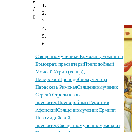
дочь
Богу.
Священномученики Ермолай , Ермипп и
Ермократ, пресвитеры
Преподобный
Моисей Угрин (венгр),
Печерский
Преподобномученица
Параскева Римская
Священномученик
Сергий Стрельников,
пресвитер
Преподобный Геронтий
Афонский
Священномученик Ермипп
Никомидийский,
пресвитер
Священномученик Ермократ