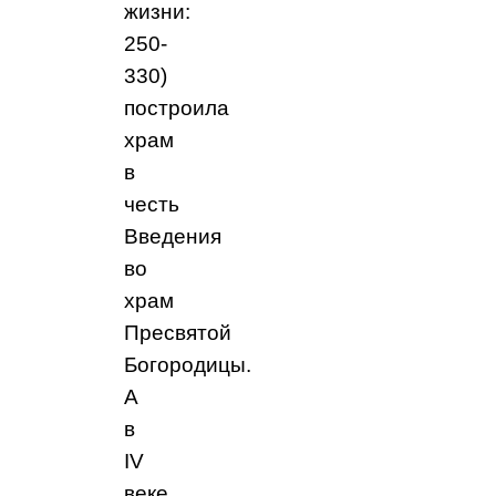
жизни:
250-
330)
построила
храм
в
честь
Введения
во
храм
Пресвятой
Богородицы.
А
в
IV
веке