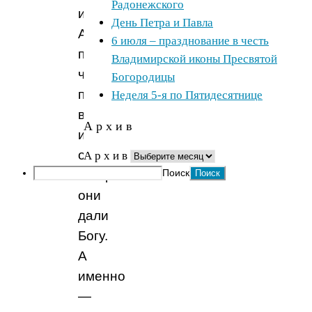
Радонежского
и
День Петра и Павла
Анна
6 июля – празднование в честь
поняли,
Владимирской иконы Пресвятой
что
Богородицы
пришло
Неделя 5-я по Пятидесятнице
время
А р х и в
исполнить
обет,
А р х и в
Поиск
который
они
дали
Богу.
А
именно
—