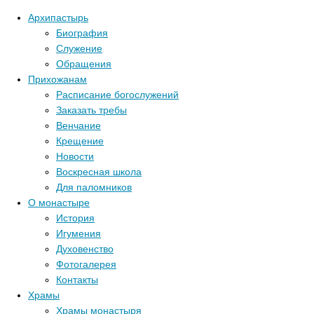
Архипастырь
Биография
Служение
Обращения
Прихожанам
Расписание богослужений
Заказать требы
Венчание
Крещение
Новости
Воскресная школа
Для паломников
О монастыре
История
Игумения
Духовенство
Фотогалерея
Контакты
Храмы
Храмы монастыря