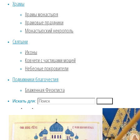
Обитель глазами Игумении
Храмы
Службы Великого поста.
Храмы монастыря
Пассия .
Храмовые праздники
Крещение
Монастырский некрополь
Собор Воронежских святых
Святыни
ФОТОГАЛЕРЕЯ
Введенский храм
Иконы
Зима. Обитель под снежным
Ковчеги с частицами мощей
покровом.
Небесные покровители
Фотозарисовки из жизни
Подвижники благочестия
обители
Блаженная Феоктиста
Биография
Искать для:
Поиск
Собор Воронежских святых