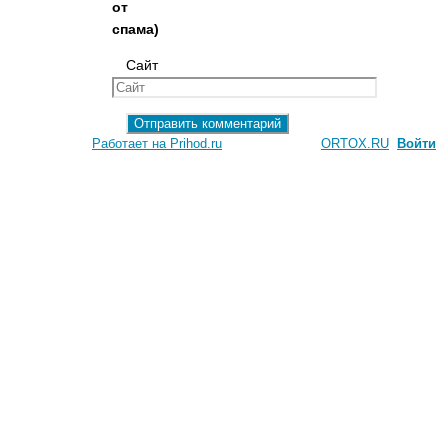
от
спама)
Сайт
Работает на Prihod.ru
при поддержке
ORTOX.RU
[
Войти
]