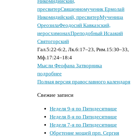
Никомидийский,
ВКонтакте
пресвитер
Священномученик Ермолай
(Opens
Никомидийский, пресвитер
Мученица
in
Ореозила
Феодосий Кавказский,
new
иеросхимонах
Преподобный Исаакий
window)
Отправить
Святогорский
ссылку
Гал.5:22-6:2, Лк.6:17–23, Рим.15:30–33,
в
Мф.17:24–18:4
Одноклассники
Мысли Феофана Затворника
(Opens
подробнее
in
Полная версия православного календаря
new
window)
Свежие записи
Click
to
Неделя 9-я по Пятидесятнице
share
on
Неделя 8-я по Пятидесятнице
Google+
Неделя 7-я по Пятидесятнице
(Opens
Обретение мощей прп. Сергия
in