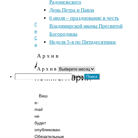
Радонежского
new
День Петра и Павла
window)
6 июля – празднование в честь
Предыдущее
Владимирской иконы Пресвятой
изображение
Богородицы
Следующее
Неделя 5-я по Пятидесятнице
изображение
А р х и в
Добавить
А р х и в
комментарий
Поиск
Ваш
e-
mail
не
будет
опубликован.
Обязательные