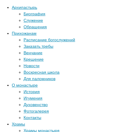
Архипастырь
Биография
Служение
Обращения
Прихожанам
Расписание богослужений
Заказать требы
Венчание
Крещение
Новости
Воскресная школа
Для паломников
О монастыре
История
Игумения
Духовенство
Фотогалерея
Контакты
Храмы
Храмы монастыря