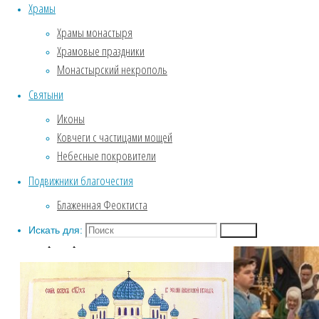
Обитель глазами Игумении
Храмы
Службы Великого поста.
Храмы монастыря
Пассия .
Храмовые праздники
Крещение
Монастырский некрополь
Собор Воронежских святых
Святыни
ФОТОГАЛЕРЕЯ
Введенский храм
Иконы
Зима. Обитель под снежным
Ковчеги с частицами мощей
покровом.
Небесные покровители
Фотозарисовки из жизни
Подвижники благочестия
обители
Блаженная Феоктиста
Биография
Искать для:
Поиск
Собор Воронежских святых