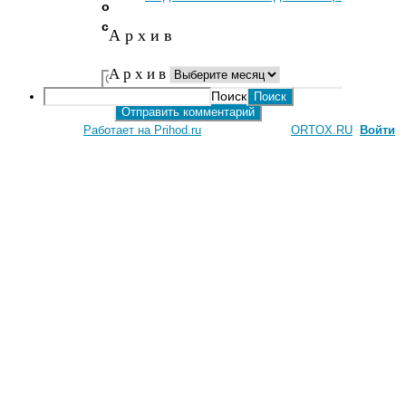
от
спама)
А р х и в
Сайт
А р х и в
Поиск
Работает на Prihod.ru
при поддержке
ORTOX.RU
[
Войти
]