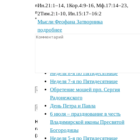
Ин.21:1–14, 1Кор.4:9-16, Мф.17:14–23,
поля
помечены
2Тим.2:1-10, Ин.15:17–16:2
*
Мысли Феофана Затворника
подробнее
Комментарий
Полная версия православного календаря
Свежие записи
Неделя 9-я по Пятидесятнице
Неделя 8-я по Пятидесятнице
Неделя 7-я по Пятидесятнице
Имя
*
Обретение мощей прп. Сергия
Радонежского
Email
*
День Петра и Павла
6 июля – празднование в честь
Нажмите
Владимирской иконы Пресвятой
галочку
Богородицы
(защита
Неделя 5-я по Пятидесятнице