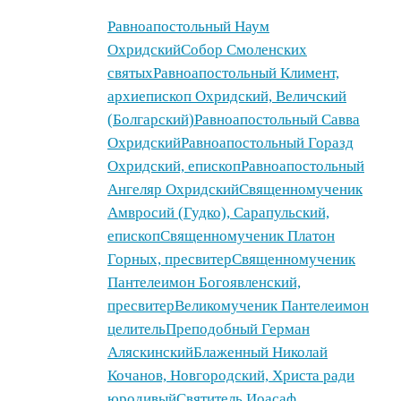
ВКонтакте
Равноапостольный Наум
(Opens
Охридский
Собор Смоленских
in
святых
Равноапостольный Климент,
new
архиепископ Охридский, Величский
window)
Отправить
(Болгарский)
Равноапостольный Савва
ссылку
Охридский
Равноапостольный Горазд
в
Охридский, епископ
Равноапостольный
Одноклассники
Ангеляр Охридский
Священномученик
(Opens
Амвросий (Гудко), Сарапульский,
in
епископ
Священномученик Платон
new
window)
Горных, пресвитер
Священномученик
Click
Пантелеимон Богоявленский,
to
пресвитер
Великомученик Пантелеимон
share
целитель
Преподобный Герман
on
Аляскинский
Блаженный Николай
Google+
(Opens
Кочанов, Новгородский, Христа ради
in
юродивый
Святитель Иоасаф