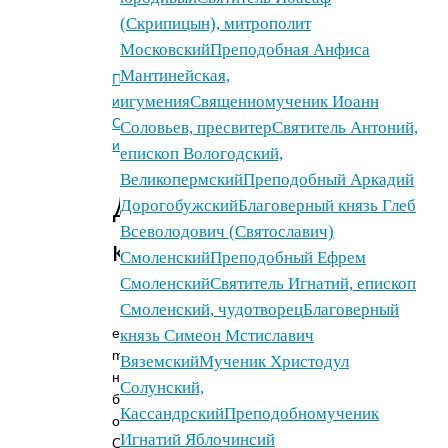
new
(Скрипицын), митрополит
window)
Московский
Преподобная Анфиса
Мантинейская,
Предыдущее
игумения
Священномученик Иоанн
изображение
Следующее
Соловьев, пресвитер
Святитель Антоний,
изображение
епископ Вологодский,
Великопермский
Преподобный Аркадий
Добавить
Дорогобужский
Благоверный князь Глеб
Всеволодович (Святославич)
комментарий
Смоленский
Преподобный Ефрем
Смоленский
Святитель Игнатий, епископ
Смоленский, чудотворец
Благоверный
Ваш
e-
князь Симеон Мстиславич
mail
Вяземский
Мученик Христодул
не
Солунский,
будет
Кассандрский
Преподобномученик
опубликован.
Игнатий Яблочинсий
Обязательные