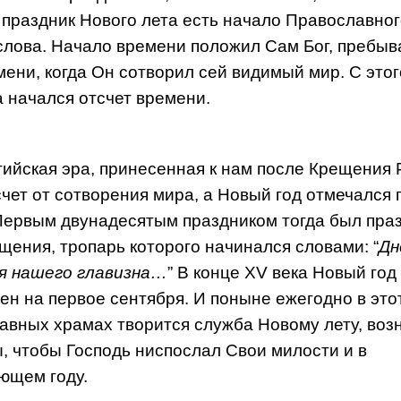
И праздник Нового лета есть начало Православно
лова. Начало времени положил Сам Бог, пребы
мени, когда Он сотворил сей видимый мир. С этог
 начался отсчет времени.
ийская эра, принесенная к нам после Крещения 
счет от сотворения мира, а Новый год отмечался 
Первым двунадесятым праздником тогда был пра
щения, тропарь которого начинался словами: “
Дн
я нашего главизна…
” В конце XV века Новый год
ен на первое сентября. И поныне ежегодно в это
авных храмах творится служба Новому лету, воз
, чтобы Господь ниспослал Свои милости и в
ющем году.