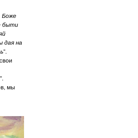
 Боже
е быти
яй
ы дая на
ть
”.
свои
”.
в, мы