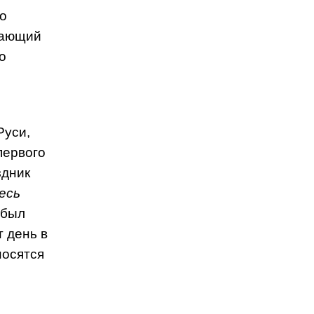
го
вающий
о
Руси,
первого
здник
есь
 был
т день в
носятся