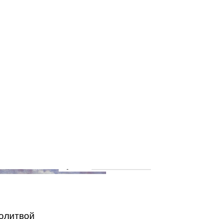
Неделя 9-я по Пятидесятнице
Неделя 8-я по Пятидесятнице
Неделя 7-я по Пятидесятнице
Обретение мощей прп. Сергия
Радонежского
День Петра и Павла
6 июля – празднование в честь
Владимирской иконы Пресвятой
Богородицы
Неделя 5-я по Пятидесятнице
А р х и в
А р х и в
молитвой