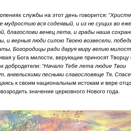
опениях службы на этот день говорится: “
Христе
е мудростию вся содеявый, и из не сущих во еж
й, благослови венец лета, и грады наша сохран
ы, и верныя люди силою Твоею возвесели, побед
ты, Богородицы ради даруя миру велию милос
вая у Бога милости, верующие приносят Творцу 
и добродетели: “
Начало Тебе лета людие Твои
т, ангельскими песньми славословяще Тя, Спасе
аясь к своим национальным истокам и вере отцо
возродить значение церковного Нового года.