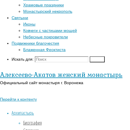
Перейти к верхне
Храмовые праздники
Популярные записи
Монастырский некрополь
Войти
Святыни
Регистрация
Блаженная Феоктиста
Иконы
Православный кал
Контакты
Ковчеги с частицами мощей
В-Православии.р
Для паломников
Небесные покровители
Подвижники благочестия
История
Блаженная Феоктиста
Заказать требы
Святыни
Искать для:
Поиск
Иконы
С Но
Алексеево-Акатов женский монастырь
Страницы
Официальный сайт монастыря г. Воронежа
31.12.2025
АУДИО
В одно
«Господь Пастырь мой»
Перейти к контенту
восклица
Духовный кант «Матерь
Архипастырь
Божия»
12)
. “Ве
Биография
Духовный кант «Слава Богу
подчерк
за все…»