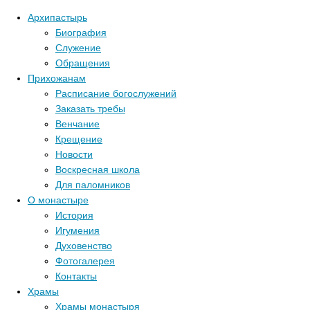
Архипастырь
Биография
Служение
Обращения
Прихожанам
Расписание богослужений
Заказать требы
Венчание
Крещение
Новости
Воскресная школа
Для паломников
О монастыре
История
Игумения
Духовенство
Фотогалерея
Контакты
Храмы
Главная стра
Храмы монастыря