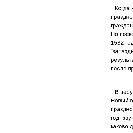
Когда 
праздно
граждан
Но поск
1582 го
“запазд
результ
после п
В веру
Новый го
праздно
год” зв
каково 