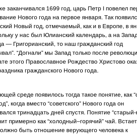
же заканчивался 1699 год, царь Петр I повелел п
вание Нового года на первое января. Так появилс
ский Новый год, отмечаемый, как и в Европе, в ян
ольку у нас был Юлианский календарь, а на Запад
да — Григорианский, то наш гражданский год
ывал”. “Догнали” мы Запад только после революци
ате этого Православное Рождество Христово ока
раздника гражданского Нового года.
ющей среде появилось тогда такое понятие, как 
д”, когда вместо “советского” Нового года он
вался тринадцать дней спустя. Понятие “старый
учит примерно как “холодный–горячий” чай. Встает
должно быть отношение верующего человека к