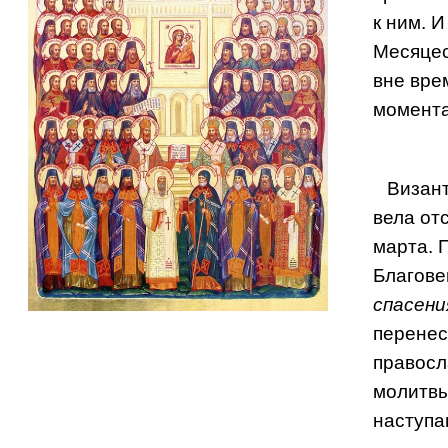
к ним. 
Месяцес
вне вре
момента
Визант
вела от
марта. 
Благове
спасени
перенес
правосл
молитвы
наступа