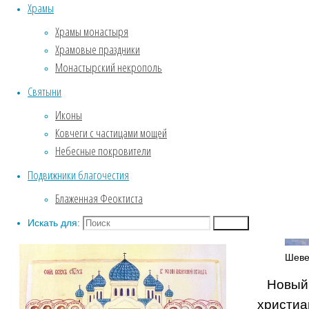
Храмы
Службы Великого поста.
Храмы монастыря
Пассия .
Храмовые праздники
Крещение
Монастырский некрополь
Собор Воронежских святых
ФОТОГАЛЕРЕЯ
Святыни
Введенский храм
Иконы
Зима. Обитель под снежным
Ковчеги с частицами мощей
покровом.
Небесные покровители
Фотозарисовки из жизни
Подвижники благочестия
обители
Биография
Блаженная Феоктиста
Собор Воронежских святых
Искать для:
Поиск
Шеве
Новый 
христиа