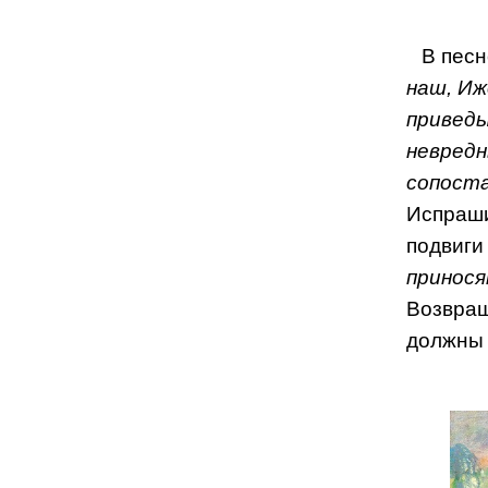
В песн
наш, Иж
приведы
невредн
сопоста
Испраши
подвиги 
принося
Возвращ
должны 