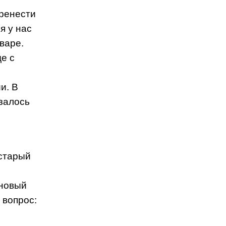
еренести
я у нас
варе.
е с
и. В
залось
“старый
-новый
 вопрос: