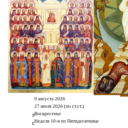
9 августа 2026
Об
27 июля 2026 (по ст.ст.)
Воскресенье
этом
Неделя 10-я по Пятидесятнице
событии