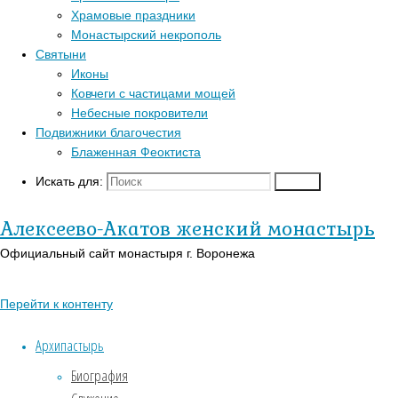
Главная
Храмовые праздники
Перейти к
страница
Монастырский некрополь
Популярные записи
верхней панели
Актуально
Святыни
Преображение
Войти
Иконы
Блаженная Феоктиста
Господне
Регистрация
Ковчеги с частицами мощей
Контакты
Православный
Небесные покровители
Для паломников
календарь на
Подвижники благочестия
История
сегодня
Блаженная Феоктиста
Заказать требы
В-
Искать для:
Поиск
Преображение
Православии.рф
Святыни
Иконы
Алексеево-Акатов женский монастырь
Господне
Страницы
Официальный сайт монастыря г. Воронежа
19.08.2025
АУДИО
Перейти к контенту
18.08.2025
«Господь Пастырь мой»
19
Духовный кант «Матерь
Архипастырь
Божия»
августа
Биография
Духовный кант «Слава Богу
Православная