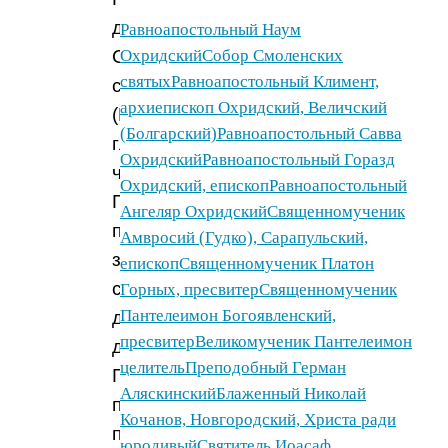
до
Равноапостольный Наум
Своего
Охридский
Собор Смоленских
святых
Равноапостольный Климент,
страдания
архиепископ Охридский, Величский
(Предание
(Болгарский)
Равноапостольный Савва
гласит,
Охридский
Равноапостольный Горазд
что
Охридский, епископ
Равноапостольный
Преображение
Ангеляр Охридский
Священномученик
произошло
Амвросий (Гудко), Сарапульский,
за
епископ
Священномученик Платон
сорок
Горных, пресвитер
Священномученик
Пантелеимон Богоявленский,
дней
пресвитер
Великомученик Пантелеимон
до
целитель
Преподобный Герман
Голгофы,
Аляскинский
Блаженный Николай
поэтому
Кочанов, Новгородский, Христа ради
промежуток
юродивый
Святитель Иоасаф