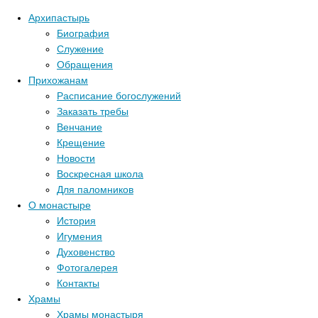
Архипастырь
Биография
Служение
Обращения
Прихожанам
Расписание богослужений
Заказать требы
Венчание
Крещение
Новости
Воскресная школа
Для паломников
О монастыре
История
Игумения
Духовенство
Фотогалерея
Контакты
Храмы
Храмы монастыря