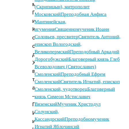
между
(Скрипицын), митрополит
Преображением
Московский
Преподобная Анфиса
и
Мантинейская,
Крестовоздвижением
игумения
Священномученик Иоанн
Соловьев, пресвитер
Святитель Антоний,
составляет
епископ Вологодский,
сорок
Великопермский
Преподобный Аркадий
дней)
Дорогобужский
Благоверный князь Глеб
Христос
Всеволодович (Святославич)
взял
Смоленский
Преподобный Ефрем
троих
Смоленский
Святитель Игнатий, епископ
апостолов
Смоленский, чудотворец
Благоверный
—
князь Симеон Мстиславич
Петра,
Вяземский
Мученик Христодул
Солунский,
Иакова
Кассандрский
Преподобномученик
и
Игнатий Яблочинсий