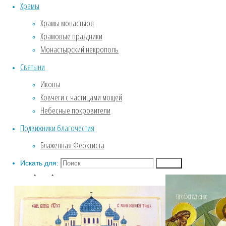
Обитель глазами Игумении
Петр
Храмы
Службы Великого поста.
и Иаков
Храмы монастыря
Пассия .
увидели
Храмовые праздники
Крещение
Христа
Монастырский некрополь
Собор Воронежских святых
во
Святыни
ФОТОГАЛЕРЕЯ
всей
Введенский храм
Иконы
Его
Зима. Обитель под снежным
Ковчеги с частицами мощей
Божественной
покровом.
Небесные покровители
и
Фотозарисовки из жизни
Подвижники благочестия
обители
вечной
Блаженная Феоктиста
Биография
славе.
Искать для:
Поиск
Собор Воронежских святых