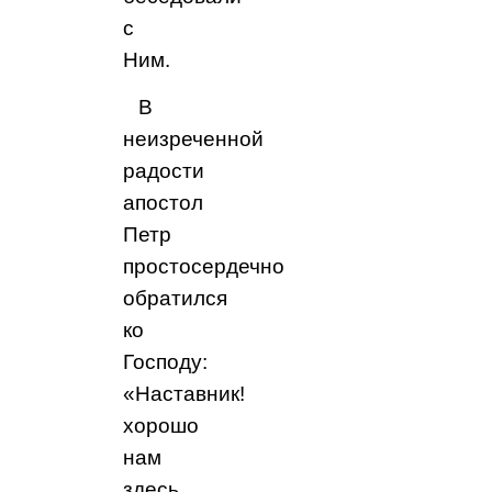
с
Ним.
В
неизреченной
радости
апостол
Петр
простосердечно
обратился
ко
Господу:
«Наставник!
хорошо
нам
здесь