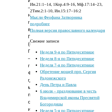
Иоанна
Ин.21:1–14, 1Кор.4:9-16, Мф.17:14–23,
—
2Тим.2:1-10, Ин.15:17–16:2
на
Мысли Феофана Затворника
гору
подробнее
в
Полная версия православного календаря
Галилее
Свежие записи
(по
Преданию
Неделя 9-я по Пятидесятнице
—
Неделя 8-я по Пятидесятнице
Неделя 7-я по Пятидесятнице
гора
Обретение мощей прп. Сергия
Фавор),
Радонежского
где,
День Петра и Павла
молясь,
6 июля – празднование в честь
преобразился:
Владимирской иконы Пресвятой
одежда
Богородицы
и
Неделя 5-я по Пятидесятнице