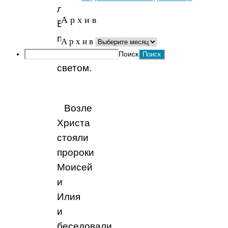
лицо
А р х и в
Его
просияли
А р х и в
белым
Поиск
светом.
Возле
Христа
стояли
пророки
Моисей
и
Илия
и
беседовали