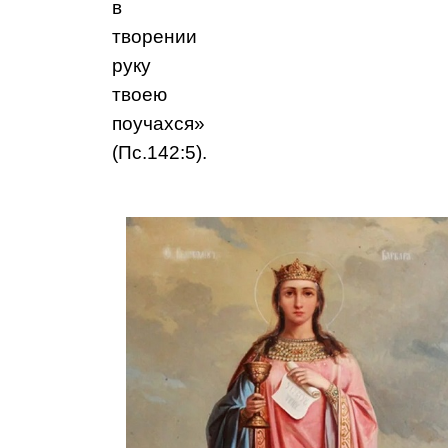
в
творении
руку
твоею
поучахся»
(Пс.142:5).