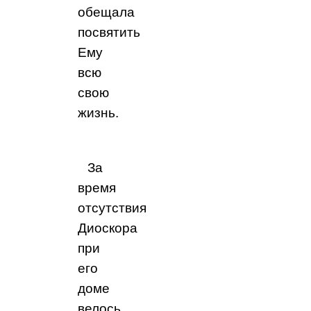
обещала
посвятить
Ему
всю
свою
жизнь.
За
время
отсутствия
Диоскора
при
его
доме
велось