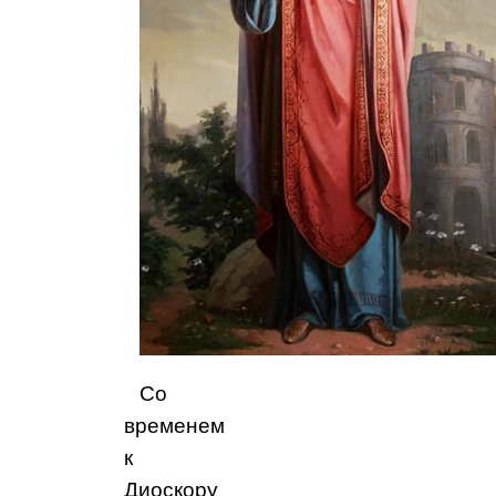
Со
временем
к
Диоскору