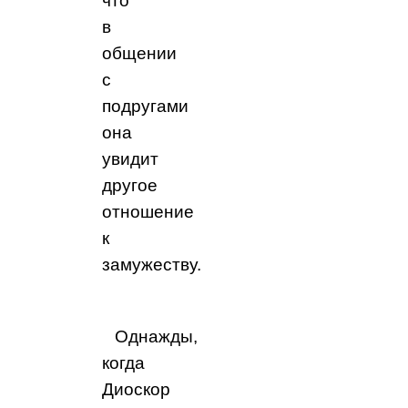
что
в
общении
с
подругами
она
увидит
другое
отношение
к
замужеству.
Однажды,
когда
Диоскор