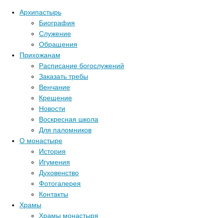
Архипастырь
Биография
Служение
Обращения
Прихожанам
Расписание богослужений
Заказать требы
Венчание
Крещение
Новости
Воскресная школа
Для паломников
О монастыре
История
Игумения
Духовенство
Фотогалерея
Контакты
Храмы
Храмы монастыря