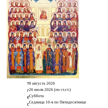
дочери.
Чтобы
уберечь
красивую
девушку
от
посторонних
взоров
и
вместе
с
тем
8 августа 2026
26 июля 2026 (по ст.ст.)
лишить
Суббота
ее
Седмица 10-я по Пятидесятнице
общения