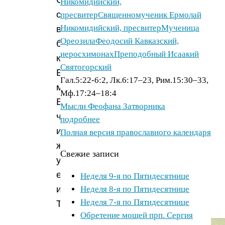
Никомидийский,
с
пресвитер
Священномученик Ермолай
Никомидийский, пресвитер
Мученица
высоты
Ореозила
Феодосий Кавказский,
башни
иеросхимонах
Преподобный Исаакий
красоту
Святогорский
Божиего
Гал.5:22-6:2, Лк.6:17–23, Рим.15:30–33,
мира,
Мф.17:24–18:4
Варвара
Мысли Феофана Затворника
часто
подробнее
испытывала
Полная версия православного календаря
желание
Свежие записи
узнать
его
Неделя 9-я по Пятидесятнице
истинного
Неделя 8-я по Пятидесятнице
Неделя 7-я по Пятидесятнице
Творца.
Обретение мощей прп. Сергия