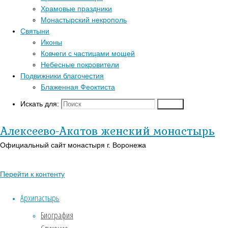
Главная
Храмовые праздники
Перейти к
страница
Монастырский некрополь
Популярные записи
верхней панели
Актуально
Святыни
Святая
Войти
Иконы
Блаженная Феоктиста
вмч.
Регистрация
Ковчеги с частицами мощей
Контакты
Варвара
Православный
Небесные покровители
Для паломников
календарь на
Подвижники благочестия
История
сегодня
Блаженная Феоктиста
Заказать требы
В-
Искать для:
Поиск
Святая
Православии.рф
Святыни
Иконы
Алексеево-Акатов женский монастырь
вмч.
Страницы
Официальный сайт монастыря г. Воронежа
Варвара
АУДИО
Перейти к контенту
«Господь Пастырь мой»
17.12.2025
Духовный кант «Матерь
Архипастырь
16.12.2025
Божия»
Биография
Святая
Духовный кант «Слава Богу