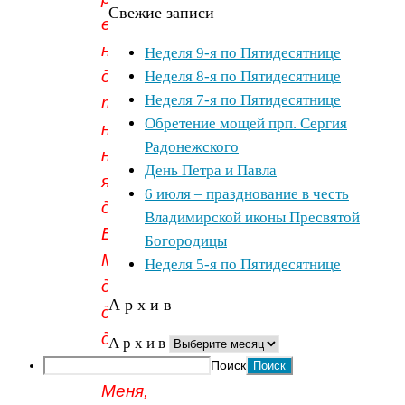
Свежие записи
его,
но это
Неделя 9-я по Пятидесятнице
для
Неделя 8-я по Пятидесятнице
Неделя 7-я по Пятидесятнице
того, чтобы
Обретение мощей прп. Сергия
на
Радонежского
нем
День Петра и Павла
явились
6 июля – празднование в честь
дела
Владимирской иконы Пресвятой
Божии.
Богородицы
Мне
Неделя 5-я по Пятидесятнице
должно
А р х и в
делать
дела
А р х и в
Пославшего
Поиск
Меня,