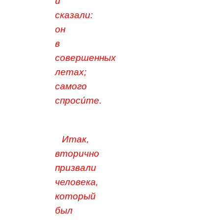
и
сказали:
он
в
совершенных
летах;
самого
спроси́те.
Итак,
вторично
призвали
человека,
который
был