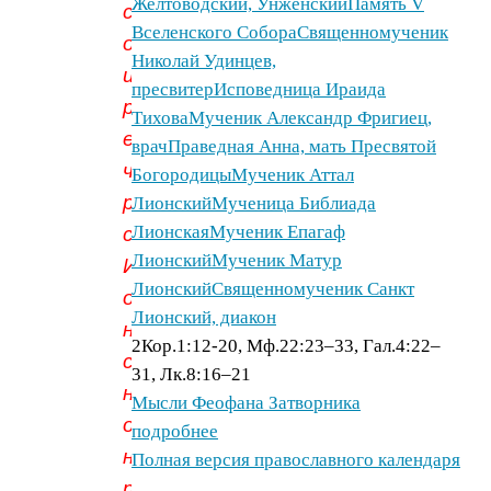
Желтоводский, Унженский
Память V
согрешил,
Вселенского Собора
Священномученик
он
Николай Удинцев,
или
пресвитер
Исповедница Ираида
родители
Тихова
Мученик Александр Фригиец,
его,
врач
Праведная Анна, мать Пресвятой
что
Богородицы
Мученик Аттал
родился
Лионский
Мученица Библиада
Лионская
Мученик Епагаф
слепым?
Лионский
Мученик Матур
Иисус
Лионский
Священномученик Санкт
отвечал:
Лионский, диакон
не
2Кор.1:12-20, Мф.22:23–33, Гал.4:22–
согрешил
31, Лк.8:16–21
ни
Мысли Феофана Затворника
он,
подробнее
ни
Полная версия православного календаря
родители