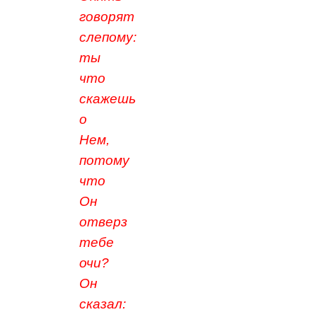
говорят
слепому:
ты
что
скажешь
о
Нем,
потому
что
Он
отверз
тебе
очи?
Он
сказал: