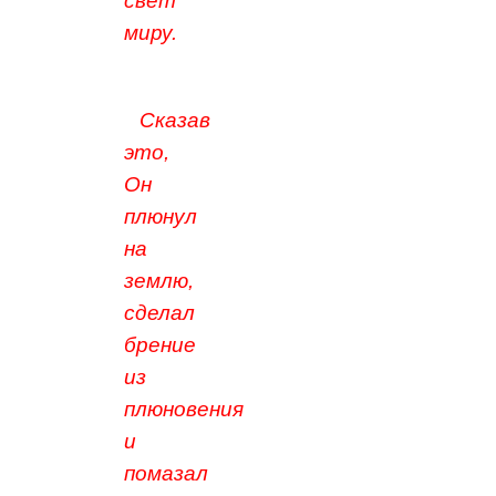
свет
миру.
Сказав
это,
Он
плюнул
на
землю,
сделал
брение
из
плюновения
и
помазал