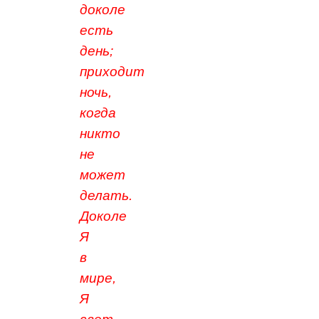
доколе
есть
день;
приходит
ночь,
когда
никто
не
может
делать.
Доколе
Я
в
мире,
Я