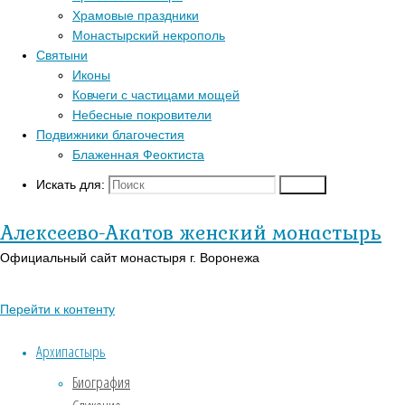
Главная
Храмовые праздники
Перейти к
страница
Монастырский некрополь
Популярные записи
верхней панели
Актуально
Святыни
Неделя
Войти
Иконы
Блаженная Феоктиста
6-
Регистрация
Ковчеги с частицами мощей
Контакты
я
Православный
Небесные покровители
по
Для паломников
календарь на
Подвижники благочестия
Пасхе
История
сегодня
Блаженная Феоктиста
Заказать требы
В-
Искать для:
Поиск
Неделя
Православии.рф
Святыни
Иконы
Алексеево-Акатов женский монастырь
6-
Страницы
Официальный сайт монастыря г. Воронежа
я
АУДИО
Перейти к контенту
по
«Господь Пастырь мой»
Духовный кант «Матерь
Архипастырь
Пасхе
Божия»
Биография
Духовный кант «Слава Богу