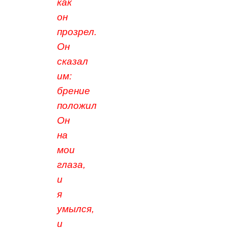
как
он
прозрел.
Он
сказал
им:
брение
положил
Он
на
мои
глаза,
и
я
умылся,
и