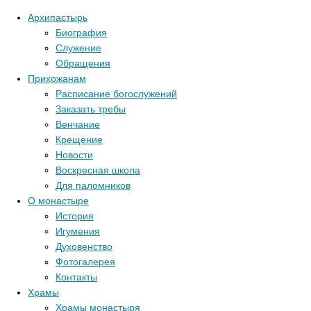
Архипастырь
Биография
Служение
Обращения
Прихожанам
Расписание богослужений
Заказать требы
Венчание
Крещение
Новости
Воскресная школа
Для паломников
О монастыре
История
Игумения
Духовенство
Фотогалерея
Контакты
Храмы
Храмы монастыря