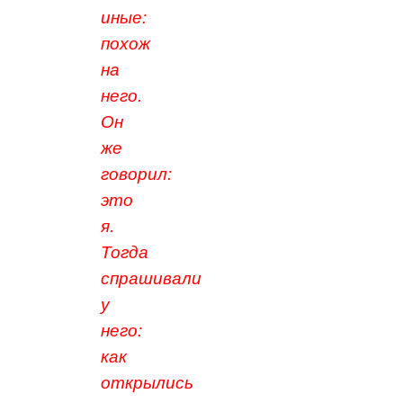
иные:
похож
на
него.
Он
же
говорил:
это
я.
Тогда
спрашивали
у
него:
как
открылись