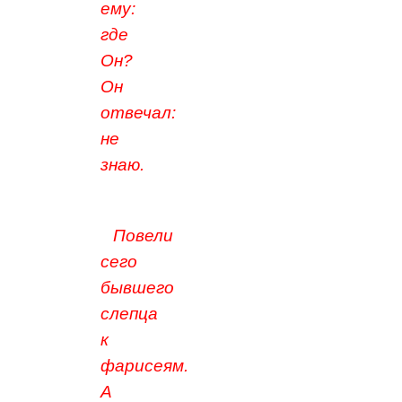
ему:
где
Он?
Он
отвечал:
не
знаю.
Повели
сего
бывшего
слепца
к
фарисеям.
А