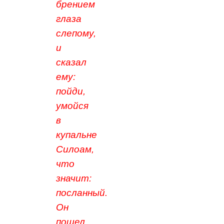
брением
глаза
слепому,
и
сказал
ему:
пойди,
умойся
в
купальне
Силоам,
что
значит:
посланный.
Он
пошел