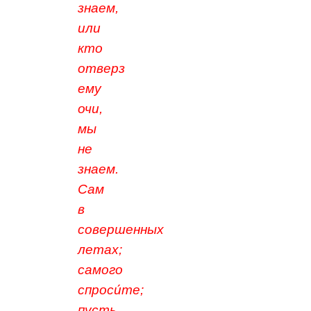
знаем,
или
кто
отверз
ему
очи,
мы
не
знаем.
Сам
в
совершенных
летах;
самого
спроси́те;
пусть