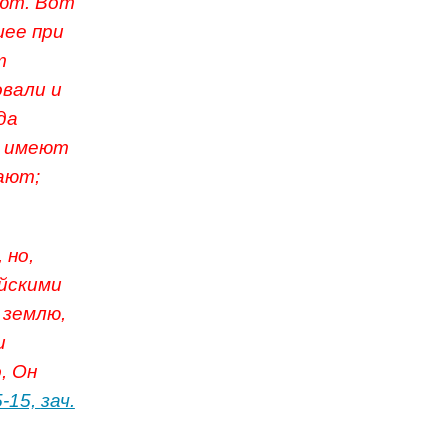
еют.
Вот
шее при
т
овали и
да
е имеют
ают;
 но,
йскими
 землю,
и
, Он
5-15,
зач.