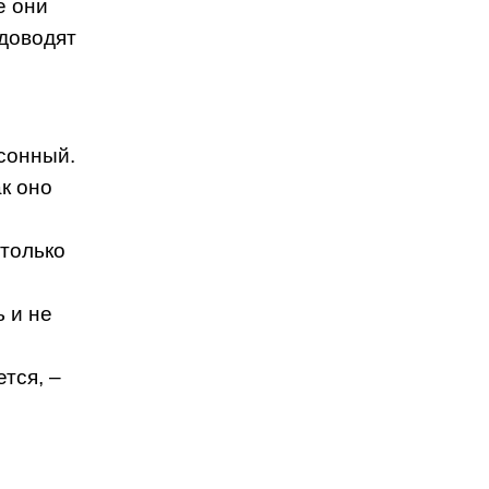
е они
 доводят
 сонный.
ак оно
 только
 и не
тся, –