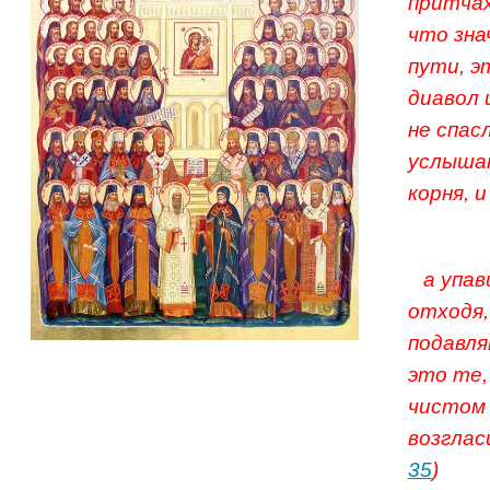
притчах
что зна
пути, э
диавол 
не спас
услышат
корня, 
а упав
отходя,
подавля
это те,
чистом 
возглас
35
)