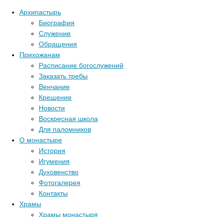
Архипастырь
Биография
Служение
Обращения
Прихожанам
Расписание богослужений
Заказать требы
Венчание
Крещение
Новости
Воскресная школа
Для паломников
О монастыре
История
Игумения
Духовенство
Фотогалерея
Контакты
Храмы
Главная стра
Храмы монастыря