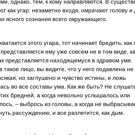
ми, однако, тем, к кому направляются. В существ
ют как угар: незаметно входя, омрачают голову и
ри ясного сознания всего окружающего.
хватается этого угара, тот начинает бредить, как
 представляется ему уже совсем не в том виде, к
как представляется находящемуся в здравом уме.
в такое лицо, вы видите, что у него подавлена не
всякая, но заглушено и чувство истины, и ложь
ась во все составы ума. Как же быть? Не слушать
этих бредней, а когда невольно услышалось или
лось, – выбрось из головы, а когда не выбрасывае
нуть рассуждению, и все разлетится, как дым.