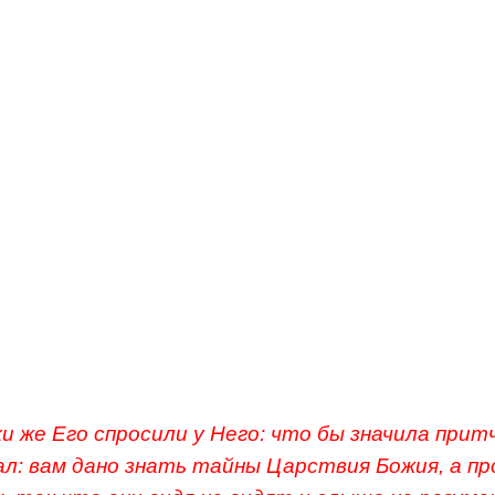
сеятель сеять семя свое, и когда он сеял, иное
оге и было потоптано, и птицы небесные покле
иное упало на камень и, взойдя, засохло, потому 
лаги, а иное упало между тернием, и выросло т
ло его; а иное упало на добрую землю и, взойдя,
о плод сторичный. Сказав сие, возгласил: кто 
ышать, да слышит!
и же Его спросили у Него: что бы значила прит
ал: вам дано знать тайны Царствия Божия, а пр