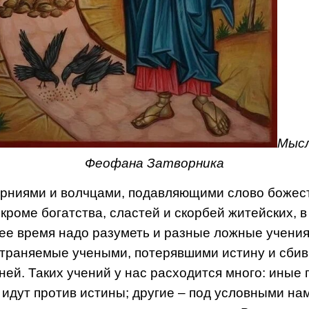
Мысл
Феофана Затворника
ерниями и волчцами, подавляющими слово божес
 кроме богатства, сластей и скорбей житейских, в
е время надо разуметь и разные ложные учения
траняемые учеными, потерявшими истину и сби
 ней. Таких учений у нас расходится много: иные 
 идут против истины; другие – под условными на