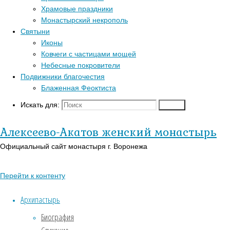
Перейти к верхне
Храмовые праздники
Популярные записи
Монастырский некрополь
Войти
Святыни
Регистрация
Блаженная Феоктиста
Иконы
Православный кал
Контакты
Ковчеги с частицами мощей
В-Православии.р
Для паломников
Небесные покровители
Подвижники благочестия
История
Блаженная Феоктиста
Заказать требы
Святыни
Искать для:
Поиск
Иконы
Неде
Алексеево-Акатов женский монастырь
Страницы
Официальный сайт монастыря г. Воронежа
26.10.2025
АУДИО
В Неде
«Господь Пастырь мой»
Перейти к контенту
VII Все
Духовный кант «Матерь
Архипастырь
Божия»
Алексее
Биография
Духовный кант «Слава Богу
Богослу
за все…»