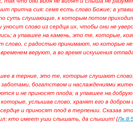
, так что они видя не видят и слыша не разум
чит притча сия: семя есть слово Божие; а упав
то суть слушающие, к которым потом приходи
и уносит слово из сердца их, чтобы они не увер
лись; а упавшее на камень, это те, которые, ког
 слово, с радостью принимают, но которые н
и временем веруют, а во время искушения отпад
шее в терние, это те, которые слушают слово,
 заботами, богатством и наслаждениями жите
ются и не приносят плода; а упавшее на добрую
 которые, услышав слово, хранят его в добром 
сердце и приносят плод в терпении. Сказав это
ил: кто имеет уши слышать, да слышит! (
Лк.8: