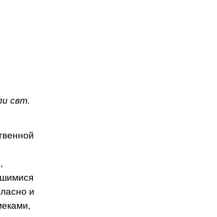
и свт.
твенной
,
вшимися
гласно и
меками,