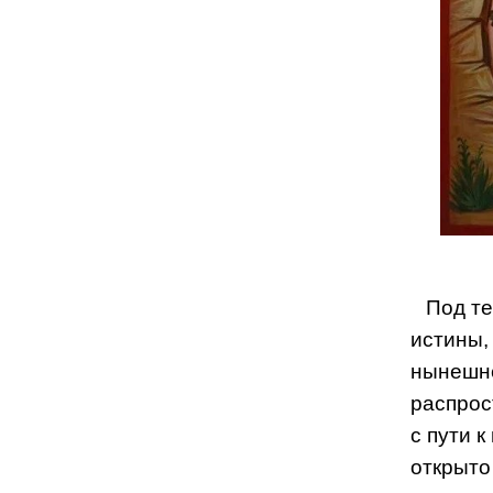
Под т
истины,
нынешне
распрос
с пути к
открыто