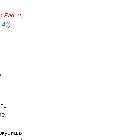
 Его, и,
. 40
)
ь
,
сть
ие,
двкусишь