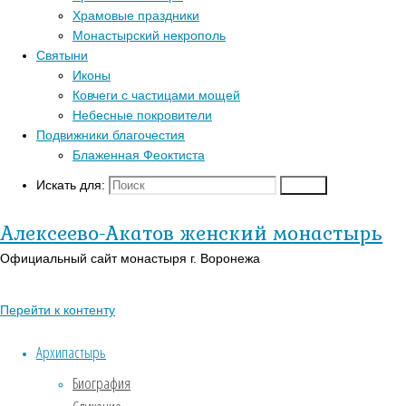
Перейти к верхне
Храмовые праздники
Популярные записи
Монастырский некрополь
Войти
Святыни
Регистрация
Блаженная Феоктиста
Иконы
Православный кал
Контакты
Ковчеги с частицами мощей
В-Православии.р
Для паломников
Небесные покровители
Подвижники благочестия
История
Блаженная Феоктиста
Заказать требы
Святыни
Искать для:
Поиск
Иконы
Недел
Алексеево-Акатов женский монастырь
Страницы
Официальный сайт монастыря г. Воронежа
22.03.2026
АУДИО
В Неде
«Господь Пастырь мой»
Перейти к контенту
мученик
Духовный кант «Матерь
Архипастырь
Божия»
Акатово
Биография
Духовный кант «Слава Богу
Божеств
за все…»