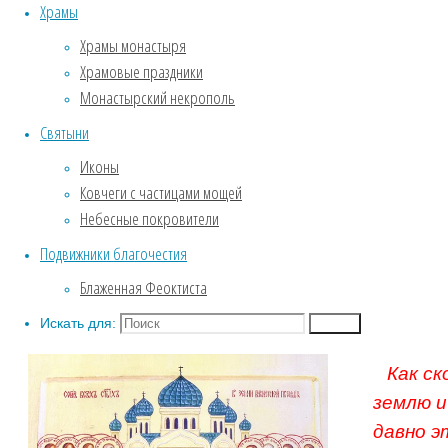
Храмы
Службы Великого поста.
Храмы монастыря
Пассия .
Храмовые праздники
Крещение
Монастырский некрополь
Собор Воронежских святых
Один и
ФОТОГАЛЕРЕЯ
Святыни
моего, 
Введенский храм
Иконы
Зима. Обитель под снежным
поверга
Ковчеги с частицами мощей
покровом.
зубами 
Небесные покровители
Фотозарисовки из жизни
изгнали 
Подвижники благочестия
обители
неверны
Биография
Блаженная Феоктиста
Приведи
Собор Воронежских святых
Искать для:
Поиск
Как ск
землю и
давно э