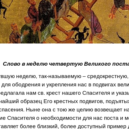
Слово в неделю четвертую Великого пост
вшую неделю, так-называемую – средокрестную, 
 для ободрения и укрепления нас в подвигах вел
редлагала нам св. крест нашего Спасителя и ука
чайший образец Его крестных подвигов, подъяты
спасения. Ныне она с тою же целию возвещает н
ие Спасителя о необходимости для нас поста и 
тавляет более близкий, более доступный пример 