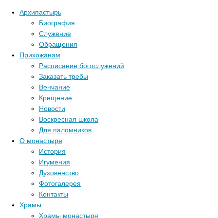
Архипастырь
Биография
Служение
Обращения
Прихожанам
Расписание богослужений
Заказать требы
Венчание
Крещение
Новости
Воскресная школа
Для паломников
О монастыре
История
Игумения
Духовенство
Фотогалерея
Контакты
Храмы
Главная стра
Храмы монастыря