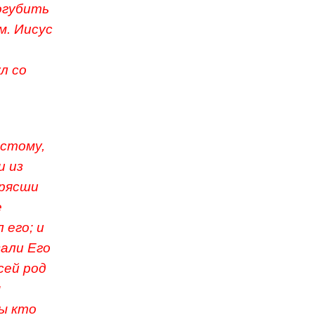
погубить
м. Иисус
л со
истому,
и из
трясши
е
 его; и
вали Его
сей род
я
бы кто