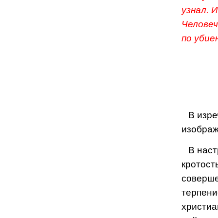
узнал. 
Человеч
по убие
В изре
изображ
В наст
кротост
соверше
терпени
христиа