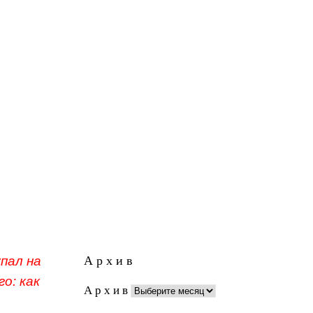
Полная версия православного календаря
Свежие записи
Неделя 9-я по Пятидесятнице
ебе сына
Неделя 8-я по Пятидесятнице
Неделя 7-я по Пятидесятнице
о,
Обретение мощей прп. Сергия
ещет
Радонежского
 чтобы
День Петра и Павла
о, род
6 июля – празднование в честь
с?
Владимирской иконы Пресвятой
Богородицы
Неделя 5-я по Пятидесятнице
А р х и в
упал на
о: как
А р х и в