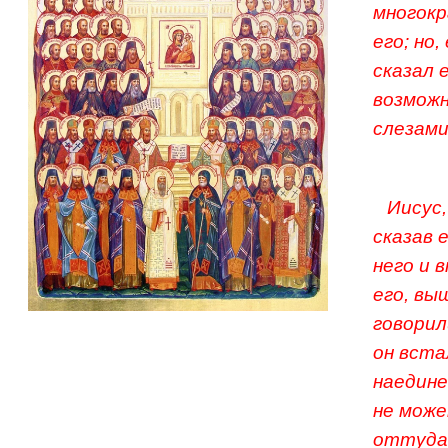
многокр
его; но
сказал 
возможн
слезами
Иисус,
сказав 
него и 
его, вы
говорили
он вста
наедине
не може
оттуда,