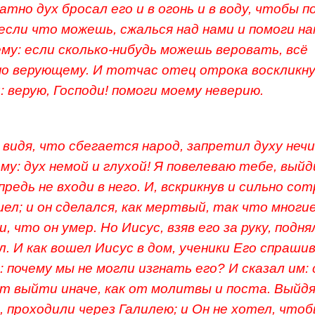
атно дух бросал его и в огонь и в воду, чтобы 
, если что можешь, сжалься над нами и помоги на
ему: если сколько-нибудь можешь веровать, всё
о верующему. И тотчас отец отрока воскликну
: верую, Господи! помоги моему неверию.
 видя, что сбегается народ, запретил духу неч
ему: дух немой и глухой! Я повелеваю тебе, выйд
впредь не входи в него. И, вскрикнув и сильно со
шел; и он сделался, как мертвый, так что многи
, что он умер. Но Иисус, взяв его за руку, поднял
л. И как вошел Иисус в дом, ученики Его спраши
: почему мы не могли изгнать его? И сказал им: 
т выйти иначе, как от молитвы и поста. Выйд
 проходили через Галилею; и Он не хотел, что