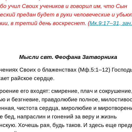
Ибо учил Своих учеников и говорил им, что Сын
еский предан будет в руки человеческие и убьют
нии, в третий день воскреснет. (
Мк.9:17–31, зач
Мысли свт. Феофана Затворника
чениях Своих о блаженствах (Мф.5:1–12) Господ
ает райское сердце.
роение его входят: смирение, плач и сокрушение
ью и безгневие, правдолюбие полное, милостиво
нная, чистота сердца, миролюбие и миротворен
е бед, напраслин и гонений за веру и жизнь
нскую. Хочешь рая, будь таков. И здесь еще пре