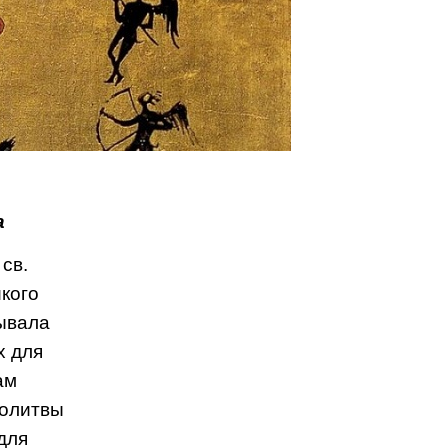
а
св.
икого
зывала
х для
ам
молитвы
для