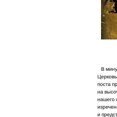
В мину
Церковь
поста п
на высо
нашего 
изречен
и предс