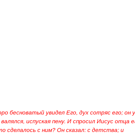
з народа сказал в ответ: Учитель! я привел к Т
одержимого духом немым: где ни схватывает ег
ет его на землю, и он испускает пену, и скреж
своими, и цепенеет. Говорил я ученикам Твоим,
его, и они не могли. Отвечая ему, Иисус сказал: 
й! доколе буду с вами? доколе буду терпеть ва
те его ко Мне. И привели его к Нему.
оро бесноватый увидел Его, дух сотряс его; он 
 валялся, испуская пену. И спросил Иисус отца ег
то сделалось с ним? Он сказал: с детства; и