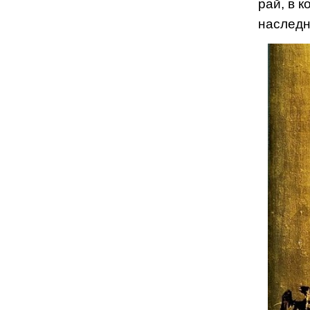
рай, в 
наследн