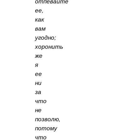
отпевайте
ее,
как
вам
угодно;
хоронить
же
я
ее
ни
за
что
не
позволю,
потому
что