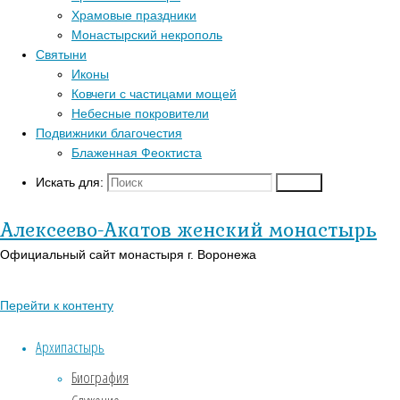
Главная
Храмовые праздники
Перейти к
страница
Монастырский некрополь
Популярные записи
верхней панели
Монастырский
Святыни
благовестник
Войти
Иконы
Блаженная Феоктиста
Не
Регистрация
Ковчеги с частицами мощей
Контакты
ропщи
Православный
Небесные покровители
–
Для паломников
календарь на
Подвижники благочестия
и
История
сегодня
Блаженная Феоктиста
будешь
Заказать требы
В-
в
Искать для:
Поиск
Не
Православии.рф
Святыни
раю
Иконы
Алексеево-Акатов женский монастырь
ропщи
Страницы
Официальный сайт монастыря г. Воронежа
–
АУДИО
Перейти к контенту
и
«Господь Пастырь мой»
Духовный кант «Матерь
Архипастырь
будешь
Божия»
Биография
в
Духовный кант «Слава Богу