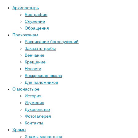
Архипастырь
Биография
Служение
Обращения
Прихожанам
Расписание богослужений
Заказать требы
Венчание
Крещение
Новости
Воскресная школа
Для паломников
О монастыре
История
Игумения
Духовенство
Фотогалерея
Контакты
Храмы
Храмы монастыря