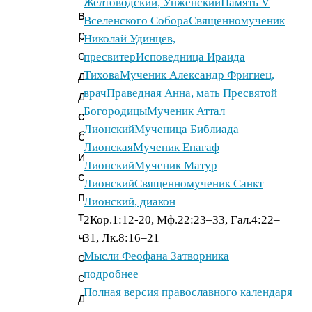
Желтоводский, Унженский
Память V
вследствие
Вселенского Собора
Священномученик
разных
Николай Удинцев,
обстоятельств
пресвитер
Исповедница Ираида
доведенная
Тихова
Мученик Александр Фригиец,
врач
Праведная Анна, мать Пресвятой
до
Богородицы
Мученик Аттал
самого
Лионский
Мученица Библиада
бедственного
Лионская
Мученик Епагаф
и
Лионский
Мученик Матур
стесненного
Лионский
Священномученик Санкт
положения,
Лионский, диакон
так
2Кор.1:12-20, Мф.22:23–33, Гал.4:22–
что
31, Лк.8:16–21
Мысли Феофана Затворника
она
подробнее
с
Полная версия православного календаря
двумя