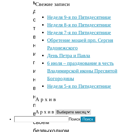
молодыми
Свежие записи
дочерями
Неделя 9-я по Пятидесятнице
своими
Неделя 8-я по Пятидесятнице
терпела
Неделя 7-я по Пятидесятнице
великую
Обретение мощей прп. Сергия
нужду
Радонежского
и
День Петра и Павла
горе
6 июля – празднование в честь
и,
Владимирской иконы Пресвятой
Богородицы
не
Неделя 5-я по Пятидесятнице
видя
ниоткуда
А р х и в
помощи
А р х и в
в
Поиск
своем
безвыходном