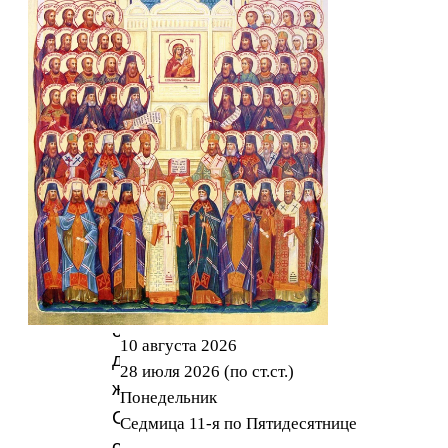
Бережно
собранные
поучения
его
содержат
великую
мудрость
Православия,
вбирают
в
себя
опыт
10 августа 2026
духовной
28 июля 2026 (по ст.ст.)
жизни
Понедельник
Святых
Седмица 11-я по Пятидесятнице
отцов