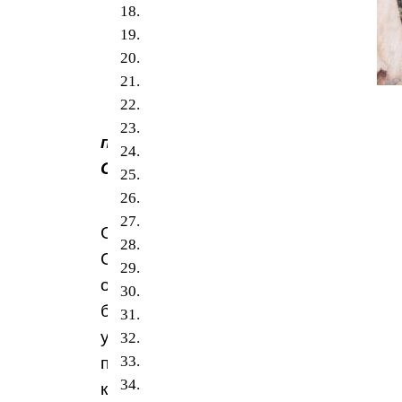
Благословение
преподобного
Серафима
Преподобный
Серафим
Саровский
особенно
благоговейное
уважение
питал
к