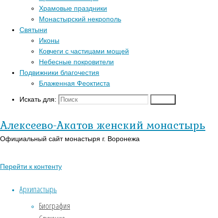
Главная
Храмовые праздники
Перейти к
страница
Монастырский некрополь
Популярные записи
верхней панели
Актуально
Святыни
Благословение
Войти
Иконы
Блаженная Феоктиста
преподобного
Регистрация
Ковчеги с частицами мощей
Контакты
Серафима
Православный
Небесные покровители
Для паломников
календарь на
Подвижники благочестия
История
сегодня
Блаженная Феоктиста
Заказать требы
В-
Искать для:
Поиск
Благословение
Православии.рф
Святыни
Иконы
Алексеево-Акатов женский монастырь
преподобного
Страницы
Официальный сайт монастыря г. Воронежа
Серафима
АУДИО
Перейти к контенту
«Господь Пастырь мой»
15.01.2026
Духовный кант «Матерь
Архипастырь
14.01.2026
Божия»
Биография
15
Духовный кант «Слава Богу