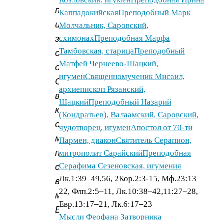
поклон
Каппадокийская
Преподобный Марк
и
Молчальник, Саровский,
записку
схимонах
Преподобная Марфа
Тамбовская, старица
Преподобный
от
Матфей Чернеево-Шацкий,
отца
игумен
Священномученик Мисаил,
Серафима,
архиепископ Рязанский,
в
Шацкий
Преподобный Назарий
которой
(Кондратьев), Валаамский, Саровский,
он
чудотворец, игумен
Апостол от 70-ти
меня
Пармен, диакон
Святитель Серапион,
поздравлял
митрополит Сарайский
Преподобная
Серафима Сезеновская, игумения
с
Лк.1:39–49,56, 2Кор.2:3-15, Мф.23:13–
великой
22, Флп.2:5–11, Лк.10:38–42,11:27–28,
милостью
Евр.13:17–21, Лк.6:17–23
Божией
Мысли Феофана Затворника