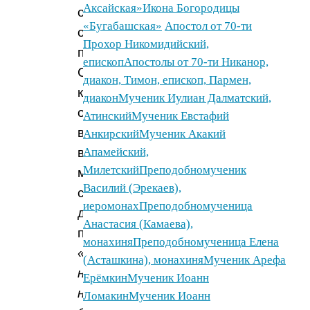
Аксайская»
Икона Богородицы
отзывался
«Бугабашская»
Апостол от 70-ти
о
Прохор Никомидийский,
преподобном
епископ
Апостолы от 70-ти Никанор,
Серафиме
диакон, Тимон, епископ, Пармен,
как
диакон
Мученик Иулиан Далматский,
о
Атинский
Мученик Евстафий
великом
Анкирский
Мученик Акакий
всемирном
Апамейский,
Милетский
Преподобномученик
молитвеннике,
Василий (Эрекаев),
стяжавшем
иеромонах
Преподобномученица
дар
Анастасия (Камаева),
прозорливости.
монахиня
Преподобномученица Елена
«Еще
(Асташкина), монахиня
Мученик Арефа
ничего
Ерёмкин
Мученик Иоанн
не
Ломакин
Мученик Иоанн