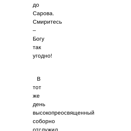
до
Сарова.
Смиритесь
–
Богу
так
угодно!
В
тот
же
день
высокопреосвященный
соборно
отслужил