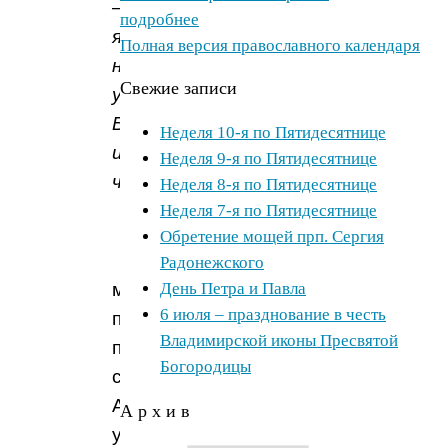
–
подробнее
явлением
Полная версия православного календаря
нового
Свежие записи
угодника
Божия
Неделя 10-я по Пятидесятнице
и
Неделя 9-я по Пятидесятнице
чудотворца»
.
Неделя 8-я по Пятидесятнице
Неделя 7-я по Пятидесятнице
Обретение мощей прп. Сергия
В
Радонежского
момент
День Петра и Павла
6 июля – празднование в честь
преставления
Владимирской иконы Пресвятой
преподобного
Богородицы
святитель
Антоний
А р х и в
увидел