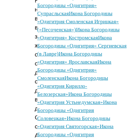
Никогда
Богородицы «Одигитрия»
не
Супрасльская
Икона Богородицы
встречаясь
«Одигитрия Смоленская Игрицкая»
в
(«Песоченская»)
Икона Богородицы
земной
«Одигитрия» Костромская
Икона
жизни,
Богородицы «Одигитрия» Сергиевская
(в Лавре)
Икона Богородицы
они
«Одигитрия» Ярославская
Икона
общались
Богородицы «Одигитрия»
друг
Смоленская
Икона Богородицы
с
«Одигитрия Кирилло-
другом
Белозерская»
Икона Богородицы
в
«Одигитрия Устьнедумская»
Икона
духе.
Богородицы «Одигитрия
Сам
Соловецкая»
Икона Богородицы
святитель
«Одигитрия Святогорская»
Икона
Богородицы «Одигитрия
Антоний