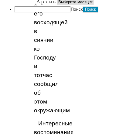
А р х и в
душу
Поиск
его
восходящей
в
сиянии
ко
Господу
и
тотчас
сообщил
об
этом
окружающим.
Интересные
воспоминания