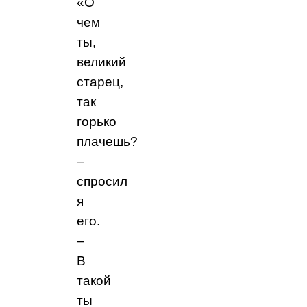
«О
чем
ты,
великий
старец,
так
горько
плачешь?
–
спросил
я
его.
–
В
такой
ты