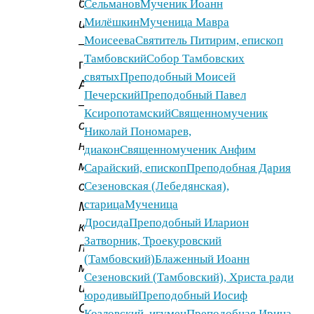
было
Сельманов
Мученик Иоанн
Милёшкин
Мученица Мавра
известно,
Моисеева
Святитель Питирим, епископ
–
Тамбовский
Собор Тамбовских
говорил
святых
Преподобный Моисей
Антоний,
Печерский
Преподобный Павел
–
Ксиропотамский
Священномученик
о
Николай Пономарев,
нетленности
диакон
Священномученик Анфим
мощей
Сарайский, епископ
Преподобная Дария
святителя
Сезеновская (Лебедянская),
старица
Мученица
Митрофана,
Дросида
Преподобный Иларион
как
Затворник, Троекуровский
приносят
(Тамбовский)
Блаженный Иоанн
мне
Сезеновский (Тамбовский), Христа ради
из
юродивый
Преподобный Иосиф
Сарова
Козловский, игумен
Преподобная Ирина