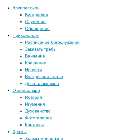
Архипастырь
Биография
Служение
Обращения
Прихожанам
Расписание богослужений
Заказать требы
Венчание
Крещение
Новости
Воскресная школа
Для паломников
О монастыре
История
Игумения
Духовенство
Фотогалерея
Контакты
Храмы
Храмы монастыря