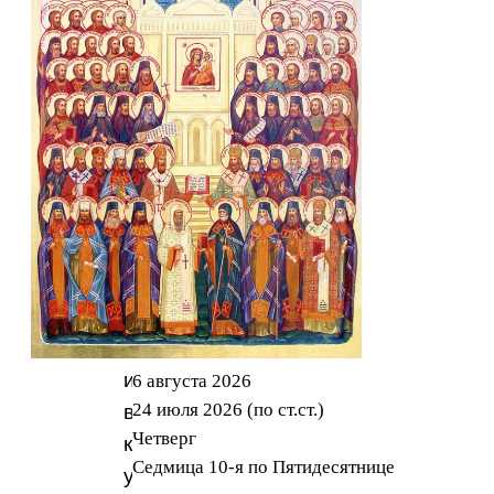
Ботаниата,
был
в
Константинополе
великий
спор
об
этих
трех
святителях
между
искуснейшими
6 августа 2026
24 июля 2026 (по ст.ст.)
в
Четверг
красноречии
Седмица 10-я по Пятидесятнице
учителями