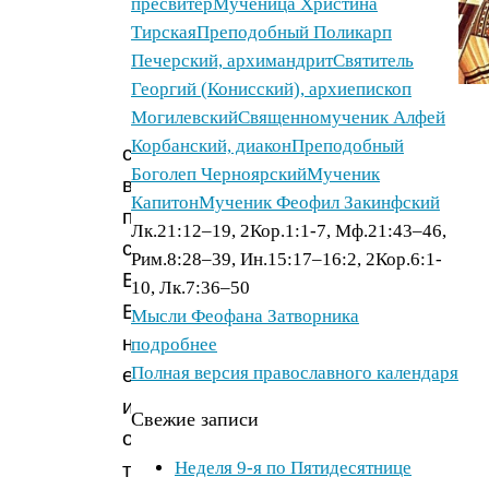
пресвитер
Мученица Христина
Тирская
Преподобный Поликарп
Печерский, архимандрит
Святитель
Георгий (Конисский), архиепископ
Могилевский
Священномученик Алфей
Одни
Корбанский, диакон
Преподобный
ставили
Боголеп Черноярский
Мученик
выше
Капитон
Мученик Феофил Закинфский
прочих
Лк.21:12–19, 2Кор.1:1-7, Мф.21:43–46,
святителей
Рим.8:28–39, Ин.15:17–16:2, 2Кор.6:1-
Василия
10, Лк.7:36–50
Великого,
Мысли Феофана Затворника
называя
подробнее
Полная версия православного календаря
его
искусным
Свежие записи
оратором,
Неделя 9-я по Пятидесятнице
так