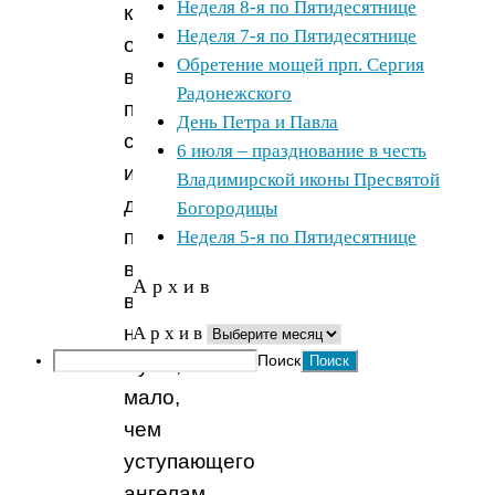
Неделя 8-я по Пятидесятнице
как
Неделя 7-я по Пятидесятнице
он
Обретение мощей прп. Сергия
всех
Радонежского
превосходил
День Петра и Павла
словом
6 июля – празднование в честь
и
Владимирской иконы Пресвятой
делом,
Богородицы
причем
Неделя 5-я по Пятидесятнице
видели
А р х и в
в
нем
А р х и в
Поиск
мужа,
мало,
чем
уступающего
ангелам,