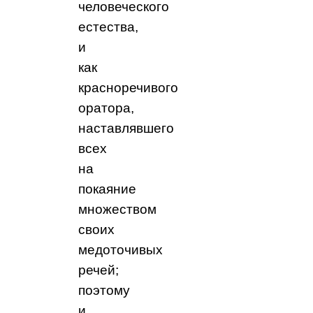
человеческого
естества,
и
как
красноречивого
оратора,
наставлявшего
всех
на
покаяние
множеством
своих
медоточивых
речей;
поэтому
и