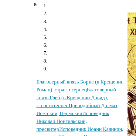
мудрости.
Благоверный князь Борис (в Крещении
Роман), страстотерпец
Благоверный
князь Глеб (в Крещении Давид),
страстотерпец
Преподобный Далмат
Исетский, Пермский
Исповедник
Николай Понгильский,
пресвитер
Исповедник Иоанн Калинин,