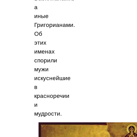
а
иные
Григорианами.
Об
этих
именах
спорили
мужи
искуснейшие
в
красноречии
и
мудрости.