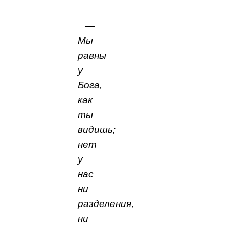
—
Мы
равны
у
Бога,
как
ты
видишь;
нет
у
нас
ни
разделения,
ни