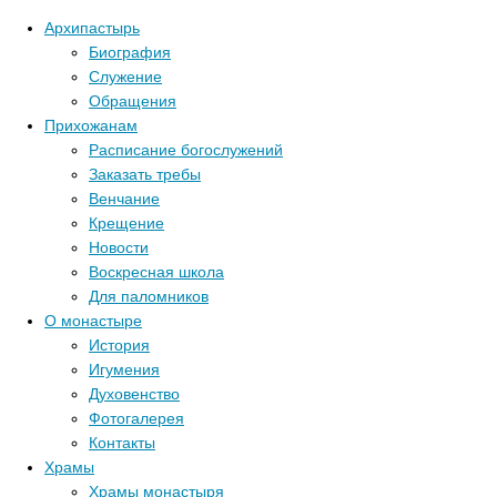
Архипастырь
Биография
Служение
Обращения
Прихожанам
Расписание богослужений
Заказать требы
Венчание
Крещение
Новости
Воскресная школа
Для паломников
О монастыре
История
Игумения
Духовенство
Фотогалерея
Контакты
Храмы
Храмы монастыря