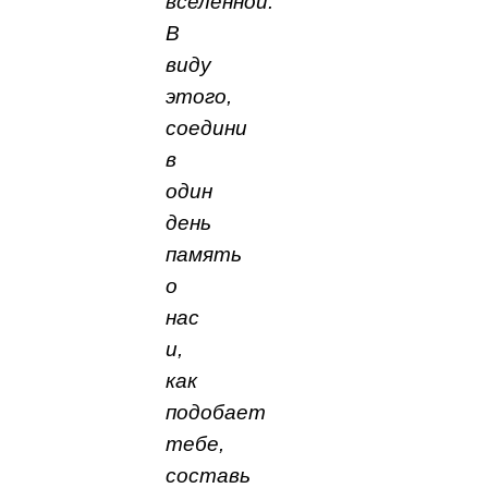
вселенной.
В
виду
этого,
соедини
в
один
день
память
о
нас
и,
как
подобает
тебе,
составь