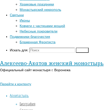
Главная
Храмовые праздники
Перейти к
страница
Монастырский некрополь
Популярные записи
верхней панели
Актуально
Святыни
Собор
Войти
Иконы
Блаженная Феоктиста
трёх
Регистрация
Ковчеги с частицами мощей
Контакты
святителей
Православный
Небесные покровители
Для паломников
календарь на
Подвижники благочестия
История
сегодня
Блаженная Феоктиста
Заказать требы
В-
Искать для:
Поиск
Собор
Православии.рф
Святыни
Иконы
Алексеево-Акатов женский монастырь
трёх
Страницы
Официальный сайт монастыря г. Воронежа
святителей
АУДИО
Перейти к контенту
«Господь Пастырь мой»
12.02.2026
Духовный кант «Матерь
Архипастырь
12.02.2026
Божия»
Биография
12
Духовный кант «Слава Богу