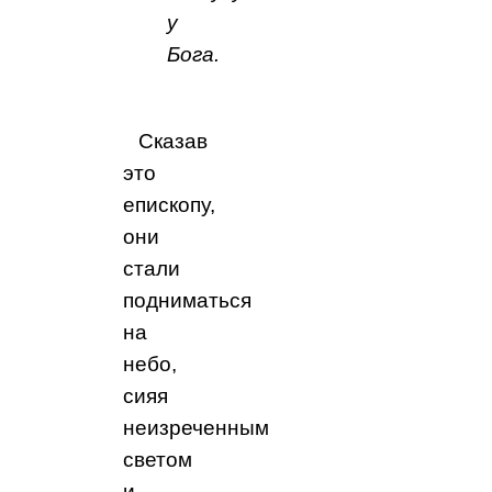
у
Бога.
Сказав
это
епископу,
они
стали
подниматься
на
небо,
сияя
неизреченным
светом
и